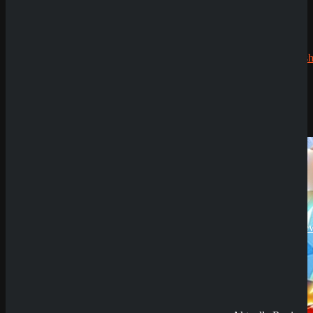
?
zu 2.500€
Robert99
zu
CryptoRush
200% bis
zu 2.500€
Submit
Sicher dir einen 100% Bonus bis 500€ und spiele
Voltage Blitz Stars 'N' Stripes
News
Try Our Featured Games
SpinEmpire Casino
Review
8. Januar 2026
SpinBetter Casino
Review
22. Dezember
2025
Wyns Casino Revie
30. September
2025
QuickWin Casino
Review
30. September
2025