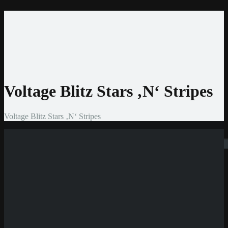
Home
Casinos
Bonis
Slots
Entwickler
News
Voltage Blitz Stars ‚N‘ Stripes
Voltage Blitz Stars ‚N‘ Stripes
Suchen
Neue Casinos