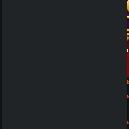
Casino
Review
Betista
Casino
Review
Neueste
Kommenta
Alex
zu
Dazard
rami
zu
CryptoRus
Jens
zu
CryptoRush
200% bis
zu 2.500€
Silizi
zu
CryptoRush
200% bis