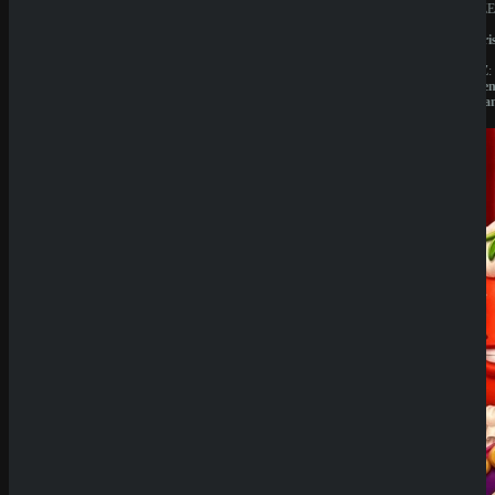
BESITZER:
BESITZE
Liernin
Liernin
Enterprises
Enterpri
LTD
LTD
LIZENZ:
LIZENZ:
Komoren
Komore
(Anjouan)
(Anjoua
Neueste
Beiträge
SpinEmpir
e Casino
Review
SpinBetter
Casino
Review
Wyns
Casino
Review
QuickWin