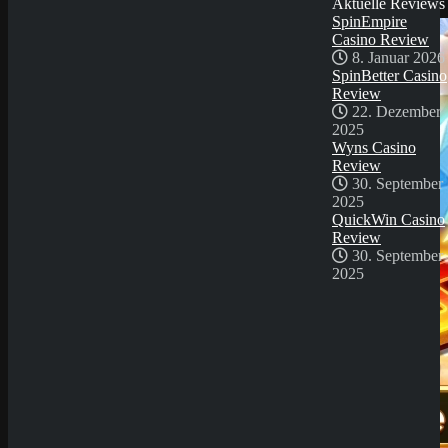
Aktuelle Reviews
Try Our Featured Games
SpinEmpire
Casino Review
8. Januar 2026
SpinBetter Casino
Review
22. Dezember
2025
Wyns Casino
Review
30. September
2025
QuickWin Casino
Review
30. September
2025