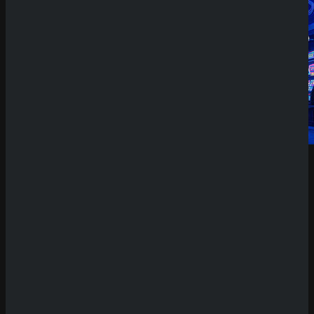
Demo Spiel
Willkommen auf unserer Plattform für Demo
Slots! Hier hast du die einzigartige Möglichkeit,
eine riesige Auswahl an Spielautomaten
kostenlos und ohne Risiko zu testen. Unsere
Seite bietet dir den Vorteil, die neuesten Slots
oft bis zu zwei Wochen vor ihrer offiziellen
Veröffentlichung in Online-Casinos
ausprobieren zu können. Das bedeutet, dass du
früher als andere Spieler die innovativen
Funktionen, spannenden Bonusspiele und