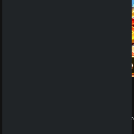
200% bis
zu 2.500€
Silizi
zu
CryptoRush
200% bis
zu 2.500€
Robert99
zu
CryptoRush
200% bis
zu 2.500€
News
SpinEmpire Casino
Demo Spiel
Review
8. Januar 2026
SpinBetter Casino
Review
22. Dezember
2025
Wyns Casino Revie
30. September
2025