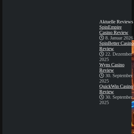
QuickWin Casino
Review
30. September
2025
Aktuelle Reviews
SpinEmpire
Casino Review
Demo Spiel
8. Januar 2026
SpinBetter Casino
Review
22. Dezember
2025
Wyns Casino
Review
30. September
2025
QuickWin Casino
Review
30. September
2025