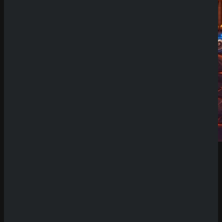
Demo Spiel
Willkommen auf unserer Plattform für Demo
Slots! Hier hast du die einzigartige Möglichkeit,
eine riesige Auswahl an Spielautomaten
kostenlos und ohne Risiko zu testen. Unsere
Seite bietet dir den Vorteil, die neuesten Slots