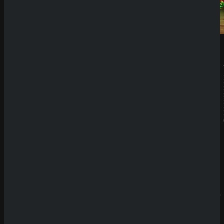
Neueste
Beiträge
SpinEmpir
e Casino
Review
SpinBetter