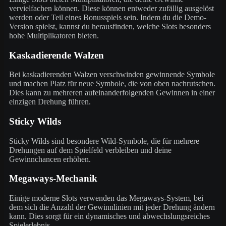
vervielfachen können. Diese können entweder zufällig ausgelöst
werden oder Teil eines Bonusspiels sein. Indem du die Demo-
Version spielst, kannst du herausfinden, welche Slots besonders
hohe Multiplikatoren bieten.
Kaskadierende Walzen
Bei kaskadierenden Walzen verschwinden gewinnende Symbole
und machen Platz für neue Symbole, die von oben nachrutschen.
Dies kann zu mehreren aufeinanderfolgenden Gewinnen in einer
einzigen Drehung führen.
Sticky Wilds
Sticky Wilds sind besondere Wild-Symbole, die für mehrere
Drehungen auf dem Spielfeld verbleiben und deine
Gewinnchancen erhöhen.
Megaways-Mechanik
Einige moderne Slots verwenden das Megaways-System, bei
dem sich die Anzahl der Gewinnlinien mit jeder Drehung ändern
kann. Dies sorgt für ein dynamisches und abwechslungsreiches
Spielerlebnis.