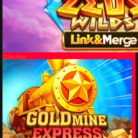
Demo Spiel