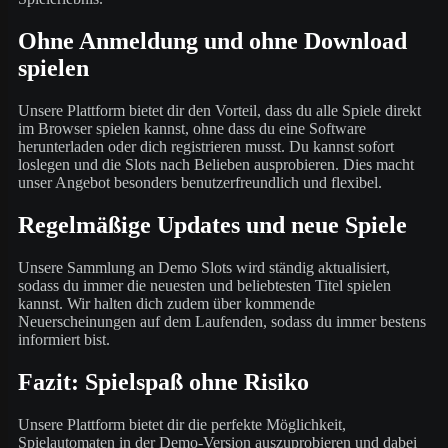
Ohne Anmeldung und ohne Download
spielen
Unsere Plattform bietet dir den Vorteil, dass du alle Spiele direkt
im Browser spielen kannst, ohne dass du eine Software
herunterladen oder dich registrieren musst. Du kannst sofort
loslegen und die Slots nach Belieben ausprobieren. Dies macht
unser Angebot besonders benutzerfreundlich und flexibel.
Regelmäßige Updates und neue Spiele
Unsere Sammlung an Demo Slots wird ständig aktualisiert,
sodass du immer die neuesten und beliebtesten Titel spielen
kannst. Wir halten dich zudem über kommende
Neuerscheinungen auf dem Laufenden, sodass du immer bestens
informiert bist.
Fazit: Spielspaß ohne Risiko
Unsere Plattform bietet dir die perfekte Möglichkeit,
Spielautomaten in der Demo-Version auszuprobieren und dabei