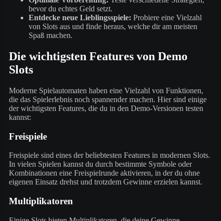
bevor du echtes Geld setzt.
Entdecke neue Lieblingsspiele:
Probiere eine Vielzahl
von Slots aus und finde heraus, welche dir am meisten
Spaß machen.
Die wichtigsten Features von Demo
Slots
Moderne Spielautomaten haben eine Vielzahl von Funktionen,
die das Spielerlebnis noch spannender machen. Hier sind einige
der wichtigsten Features, die du in den Demo-Versionen testen
kannst:
Freispiele
Freispiele sind eines der beliebtesten Features in modernen Slots.
In vielen Spielen kannst du durch bestimmte Symbole oder
Kombinationen eine Freispielrunde aktivieren, in der du ohne
eigenen Einsatz drehst und trotzdem Gewinne erzielen kannst.
Multiplikatoren
Einige Slots bieten Multiplikatoren, die deine Gewinne