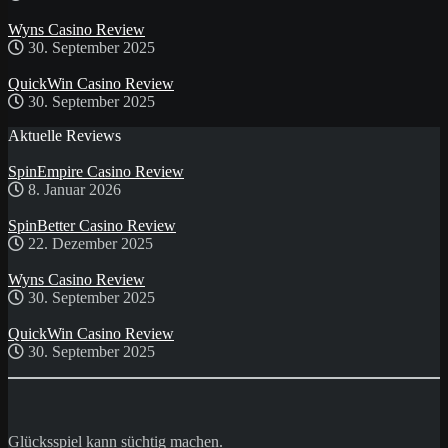
Wyns Casino Review
30. September 2025
QuickWin Casino Review
30. September 2025
Aktuelle Reviews
SpinEmpire Casino Review
8. Januar 2026
SpinBetter Casino Review
22. Dezember 2025
Wyns Casino Review
30. September 2025
QuickWin Casino Review
30. September 2025
Glücksspiel kann süchtig machen.