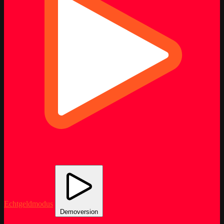
Echtgeldmodus
Demoversion