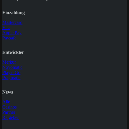
Einzahlung
Mastercard
Visa
Apple Pay
Paysafe
Entwickler
Merkur
Novomatic
Play'n Go
Pragmatic
News
Alle
Casinos
Partner
Ratgeber