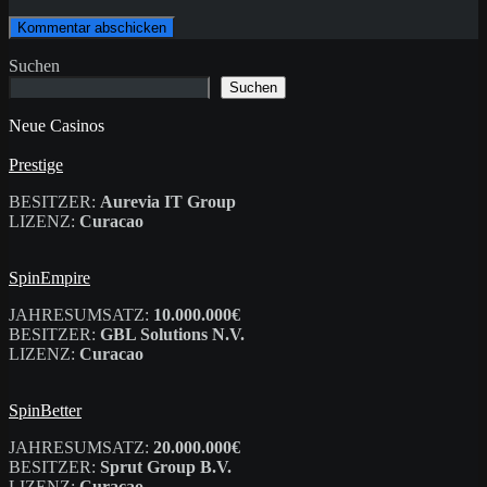
Suchen
Suchen
Neue Casinos
Prestige
BESITZER:
Aurevia IT Group
LIZENZ:
Curacao
SpinEmpire
JAHRESUMSATZ:
10.000.000€
BESITZER:
GBL Solutions N.V.
LIZENZ:
Curacao
SpinBetter
JAHRESUMSATZ:
20.000.000€
BESITZER:
Sprut Group B.V.
LIZENZ:
Curacao