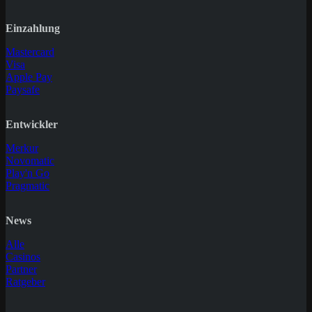
Einzahlung
Mastercard
Visa
Apple Pay
Paysafe
Entwickler
Merkur
Novomatic
Play'n Go
Pragmatic
News
Alle
Casinos
Partner
Ratgeber