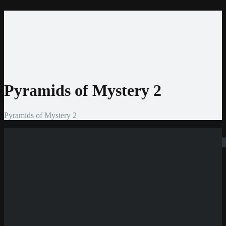
Home
Casinos
Bonis
Slots
Entwickler
News
Pyramids of Mystery 2
Pyramids of Mystery 2
Suchen
Neue Casinos