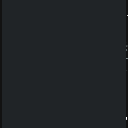
Prestige
SpinE
BESITZER:
JAHRES
Aurevia
10.000.0
IT
BESITZE
Group
GBL
LIZENZ:
Solution
Curacao
N.V.
LIZENZ:
Curacao
SpinBetter
Betist