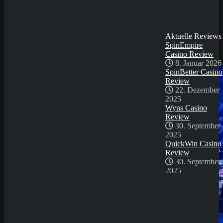
QuickWin Casino
Review
30. September
2025
Aktuelle Reviews
SpinEmpire
Casino Review
Demo Spiel
8. Januar 2026
SpinBetter Casino
Review
22. Dezember
2025
Wyns Casino
Review
30. September
2025
QuickWin Casino
Review
30. September
2025