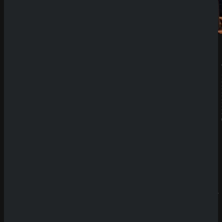
Neueste
Beiträge
SpinEmpir
e Casino
Review
SpinBetter