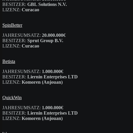
BESITZER:
GBL Solutions N.V.
LIZENZ:
Curacao
SpinBetter
JAHRESUMSATZ:
20.000.000€
BESITZER:
Sprut Group B.V.
LIZENZ:
Curacao
Betista
JAHRESUMSATZ:
1.000.000€
BESITZER:
Liernin Enterprises LTD
LIZENZ:
Komoren (Anjouan)
QuickWin
JAHRESUMSATZ:
1.000.000€
BESITZER:
Liernin Enterprises LTD
LIZENZ:
Komoren (Anjouan)