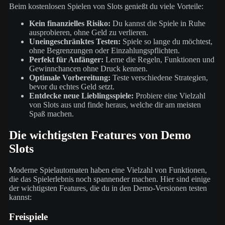
Beim kostenlosen Spielen von Slots genießt du viele Vorteile:
Kein finanzielles Risiko:
Du kannst die Spiele in Ruhe
ausprobieren, ohne Geld zu verlieren.
Uneingeschränktes Testen:
Spiele so lange du möchtest,
ohne Begrenzungen oder Einzahlungspflichten.
Perfekt für Anfänger:
Lerne die Regeln, Funktionen und
Gewinnchancen ohne Druck kennen.
Optimale Vorbereitung:
Teste verschiedene Strategien,
bevor du echtes Geld setzt.
Entdecke neue Lieblingsspiele:
Probiere eine Vielzahl
von Slots aus und finde heraus, welche dir am meisten
Spaß machen.
Die wichtigsten Features von Demo
Slots
Moderne Spielautomaten haben eine Vielzahl von Funktionen,
die das Spielerlebnis noch spannender machen. Hier sind einige
der wichtigsten Features, die du in den Demo-Versionen testen
kannst:
Freispiele