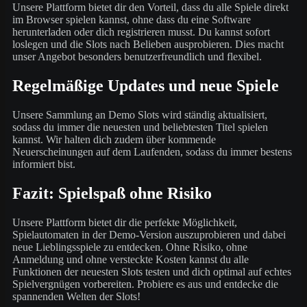
Unsere Plattform bietet dir den Vorteil, dass du alle Spiele direkt
im Browser spielen kannst, ohne dass du eine Software
herunterladen oder dich registrieren musst. Du kannst sofort
loslegen und die Slots nach Belieben ausprobieren. Dies macht
unser Angebot besonders benutzerfreundlich und flexibel.
Regelmäßige Updates und neue Spiele
Unsere Sammlung an Demo Slots wird ständig aktualisiert,
sodass du immer die neuesten und beliebtesten Titel spielen
kannst. Wir halten dich zudem über kommende
Neuerscheinungen auf dem Laufenden, sodass du immer bestens
informiert bist.
Fazit: Spielspaß ohne Risiko
Unsere Plattform bietet dir die perfekte Möglichkeit,
Spielautomaten in der Demo-Version auszuprobieren und dabei
neue Lieblingsspiele zu entdecken. Ohne Risiko, ohne
Anmeldung und ohne versteckte Kosten kannst du alle
Funktionen der neuesten Slots testen und dich optimal auf echtes
Spielvergnügen vorbereiten. Probiere es aus und entdecke die
spannenden Welten der Slots!