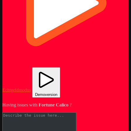
Echtgeldmodus
Demoversion
Having issues with
Fortune Calico
?