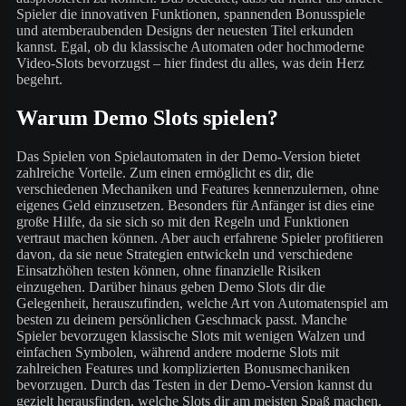
Spieler die innovativen Funktionen, spannenden Bonusspiele
und atemberaubenden Designs der neuesten Titel erkunden
kannst. Egal, ob du klassische Automaten oder hochmoderne
Video-Slots bevorzugst – hier findest du alles, was dein Herz
begehrt.
Warum Demo Slots spielen?
Das Spielen von Spielautomaten in der Demo-Version bietet
zahlreiche Vorteile. Zum einen ermöglicht es dir, die
verschiedenen Mechaniken und Features kennenzulernen, ohne
eigenes Geld einzusetzen. Besonders für Anfänger ist dies eine
große Hilfe, da sie sich so mit den Regeln und Funktionen
vertraut machen können. Aber auch erfahrene Spieler profitieren
davon, da sie neue Strategien entwickeln und verschiedene
Einsatzhöhen testen können, ohne finanzielle Risiken
einzugehen. Darüber hinaus geben Demo Slots dir die
Gelegenheit, herauszufinden, welche Art von Automatenspiel am
besten zu deinem persönlichen Geschmack passt. Manche
Spieler bevorzugen klassische Slots mit wenigen Walzen und
einfachen Symbolen, während andere moderne Slots mit
zahlreichen Features und komplizierten Bonusmechaniken
bevorzugen. Durch das Testen in der Demo-Version kannst du
gezielt herausfinden, welche Slots dir am meisten Spaß machen.