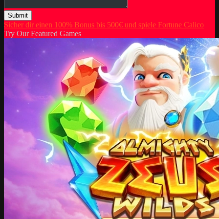
Submit
Sicher dir einen 100% Bonus bis 500€ und spiele Fortune Calico
Try Our Featured Games