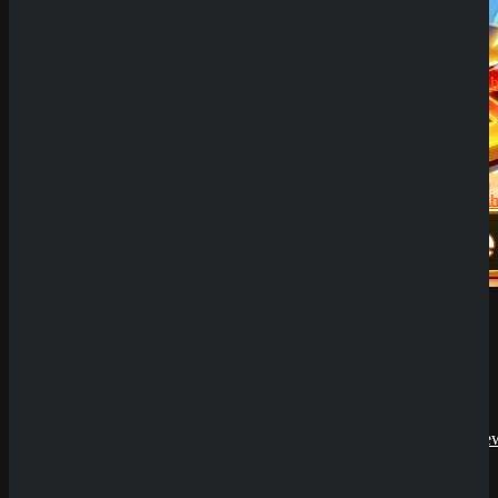
200% bis
zu 2.500€
Silizi
zu
CryptoRush
200% bis
zu 2.500€
Robert99
zu
CryptoRush
200% bis
zu 2.500€
News
SpinEmpire Casino
Demo Spiel
Review
8. Januar 2026
SpinBetter Casino
Review
22. Dezember
2025
Wyns Casino Revie
30. September
2025