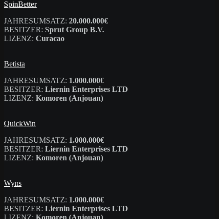
SpinBetter
JAHRESUMSATZ:
20.000.000€
BESITZER:
Sprut Group B.V.
LIZENZ:
Curacao
Betista
JAHRESUMSATZ:
1.000.000€
BESITZER:
Liernin Enterprises LTD
LIZENZ:
Komoren (Anjouan)
QuickWin
JAHRESUMSATZ:
1.000.000€
BESITZER:
Liernin Enterprises LTD
LIZENZ:
Komoren (Anjouan)
Wyns
JAHRESUMSATZ:
1.000.000€
BESITZER:
Liernin Enterprises LTD
LIZENZ:
Komoren (Anjouan)