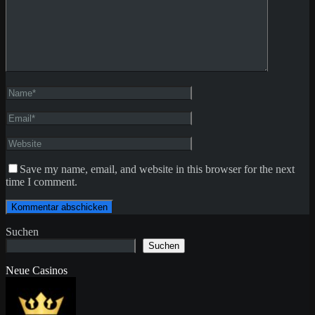
Save my name, email, and website in this browser for the next
time I comment.
Suchen
Suchen
Neue Casinos