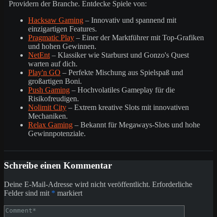
Providern der Branche. Entdecke Spiele von:
Hacksaw Gaming
– Innovativ und spannend mit
einzigartigen Features.
Pragmatic Play
– Einer der Marktführer mit Top-Grafiken
und hohen Gewinnen.
NetEnt
– Klassiker wie Starburst und Gonzo's Quest
warten auf dich.
Play'n GO
– Perfekte Mischung aus Spielspaß und
großartigen Boni.
Push Gaming
– Hochvolatiles Gameplay für die
Risikofreudigen.
Nolimit City
– Extrem kreative Slots mit innovativen
Mechaniken.
Relax Gaming
– Bekannt für Megaways-Slots und hohe
Gewinnpotenziale.
Schreibe einen Kommentar
Deine E-Mail-Adresse wird nicht veröffentlicht.
Erforderliche
Felder sind mit
*
markiert