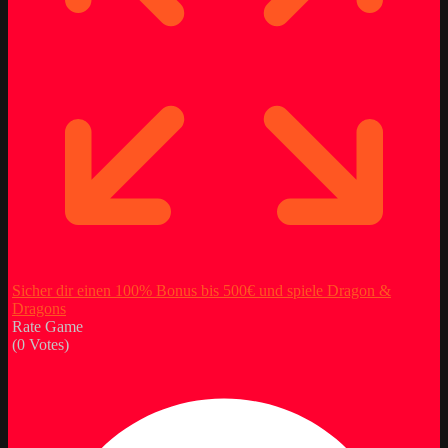
Sicher dir einen 100% Bonus bis 500€ und spiele Dragon &
Dragons
Rate Game
(
0
Votes)