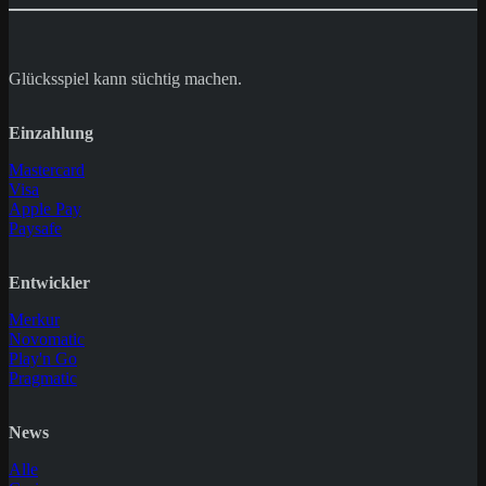
Glücksspiel kann süchtig machen.
Einzahlung
Mastercard
Visa
Apple Pay
Paysafe
Entwickler
Merkur
Novomatic
Play'n Go
Pragmatic
News
Alle