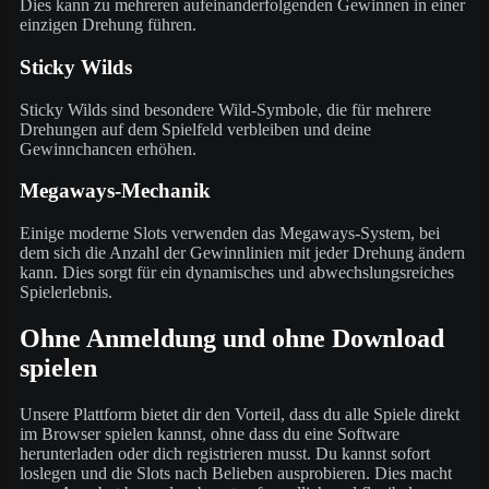
Dies kann zu mehreren aufeinanderfolgenden Gewinnen in einer
einzigen Drehung führen.
Sticky Wilds
Sticky Wilds sind besondere Wild-Symbole, die für mehrere
Drehungen auf dem Spielfeld verbleiben und deine
Gewinnchancen erhöhen.
Megaways-Mechanik
Einige moderne Slots verwenden das Megaways-System, bei
dem sich die Anzahl der Gewinnlinien mit jeder Drehung ändern
kann. Dies sorgt für ein dynamisches und abwechslungsreiches
Spielerlebnis.
Ohne Anmeldung und ohne Download
spielen
Unsere Plattform bietet dir den Vorteil, dass du alle Spiele direkt
im Browser spielen kannst, ohne dass du eine Software
herunterladen oder dich registrieren musst. Du kannst sofort
loslegen und die Slots nach Belieben ausprobieren. Dies macht