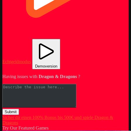
Echtgeldmodus
Demoversion
Having issues with
Dragon & Dragons
?
Submit
Sicher dir einen 100% Bonus bis 500€ und spiele Dragon &
Dragons
Try Our Featured Games