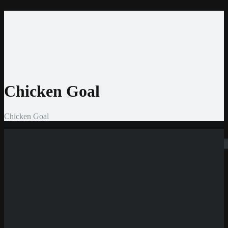
Home
Casinos
Bonis
Slots
Entwickler
News
Chicken Goal
Chicken Goal
Suchen
Neue Casinos