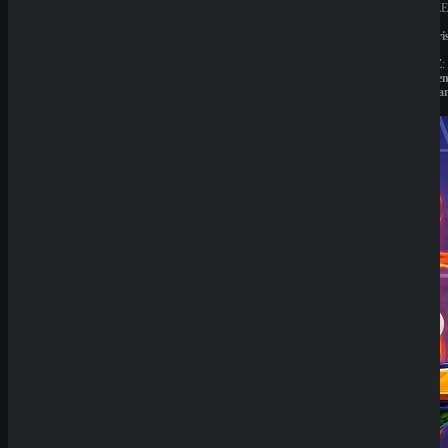
BESITZER:
BESITZE
Liernin
Liernin
Enterprises
Enterpri
LTD
LTD
LIZENZ:
LIZENZ:
Komoren
Komore
(Anjouan)
(Anjoua
Neueste
Beiträge
SpinEmpir
e Casino
Review
SpinBetter
Casino
Review
Wyns
Casino
Review
QuickWin