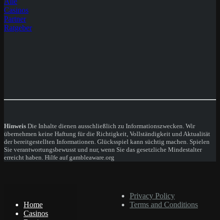
Alle
Casinos
Partner
Ratgeber
Hinweis
Die Inhalte dienen ausschließlich zu Informationszwecken. Wir
übernehmen keine Haftung für die Richtigkeit, Vollständigkeit und Aktualität
der bereitgestellten Informationen. Glücksspiel kann süchtig machen. Spielen
Sie verantwortungsbewusst und nur, wenn Sie das gesetzliche Mindestalter
erreicht haben. Hilfe auf gambleaware.org
© Copyright 2024
Privacy Policy
Home
Terms and Conditions
Casinos