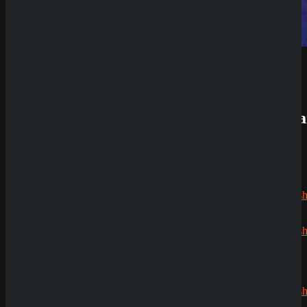
Casino
Review
Betista
Casino
Review
Neueste
Kommenta
Alex
zu
Dazard
rami
zu
CryptoRus
Jens
zu
CryptoRush
200% bis
zu 2.500€
Silizi
zu
CryptoRush
200% bis