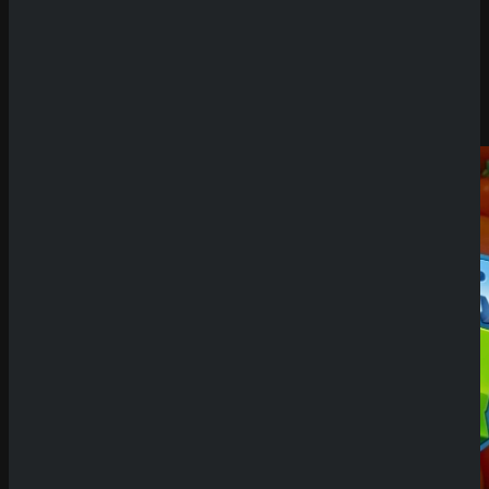
Demo Spiel