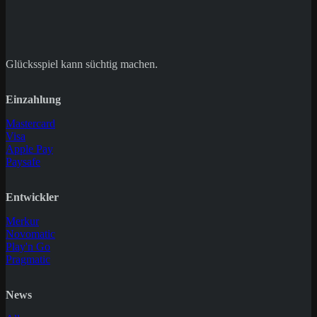
Glücksspiel kann süchtig machen.
Einzahlung
Mastercard
Visa
Apple Pay
Paysafe
Entwickler
Merkur
Novomatic
Play'n Go
Pragmatic
News