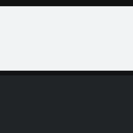
ickler