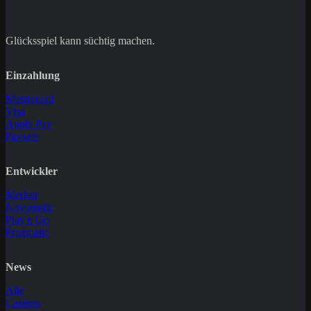
Glücksspiel kann süchtig machen.
Einzahlung
Mastercard
Visa
Apple Pay
Paysafe
Entwickler
Merkur
Novomatic
Play'n Go
Pragmatic
News
Alle
Casinos