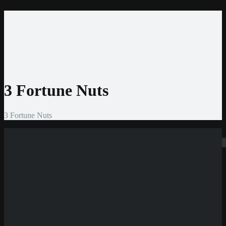
Home
Casinos
Bonis
Slots
Entwickler
News
3 Fortune Nuts
3 Fortune Nuts
Suchen
Neue Casinos