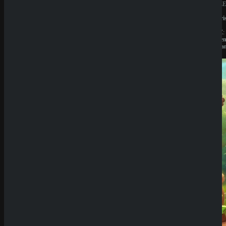
BESITZER:
BESITZE
Liernin
Liernin
Enterprises
Enterpri
LTD
LTD
LIZENZ:
LIZENZ:
Komoren
Komore
(Anjouan)
(Anjoua
Neueste
Beiträge
SpinEmpir
e Casino
Review
SpinBetter
Casino
Review
Wyns
Casino
Review
QuickWin