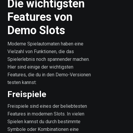
Die wichtigsten
Features von
Demo Slots
Moderne Spielautomaten haben eine
Vielzahl von Funktionen, die das
Spielerlebnis noch spannender machen.
Hier sind einige der wichtigsten
Features, die du in den Demo-Versionen
testen kannst:
Freispiele
Freispiele sind eines der beliebtesten
Features in modernen Slots. In vielen
Spielen kannst du durch bestimmte
Symbole oder Kombinationen eine