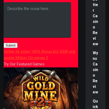
tte
r
Ca
sin
o
Re
vi
ew
Submit
Sicher dir einen 100% Bonus bis 500€ und
Wy
spiele Million Christmas 3
ns
Ca
Try Our Featured Games
sin
o
Re
vi
ew
Qu
ick