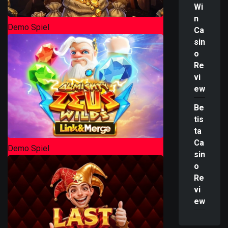
Wi
n
Demo Spiel
Ca
sin
o
Re
vi
ew
Be
tis
ta
Ca
Demo Spiel
sin
o
Re
vi
ew