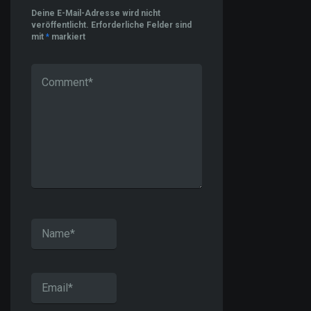
Deine E-Mail-Adresse wird nicht
veröffentlicht.
Erforderliche Felder sind
mit
*
markiert