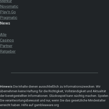
Merkur
Novomatic
Play'n Go
Pragmatic
News
Alle
Casinos
Partner
Ratgeber
Hinweis
Die Inhalte dienen ausschließlich zu Informationszwecken. Wir
übernehmen keine Haftung für die Richtigkeit, Vollständigkeit und Aktualität
der bereitgestellten Informationen. Glücksspiel kann süchtig machen. Spielen
Sie verantwortungsbewusst und nur, wenn Sie das gesetzliche Mindestalter
erreicht haben. Hilfe auf gambleaware.org