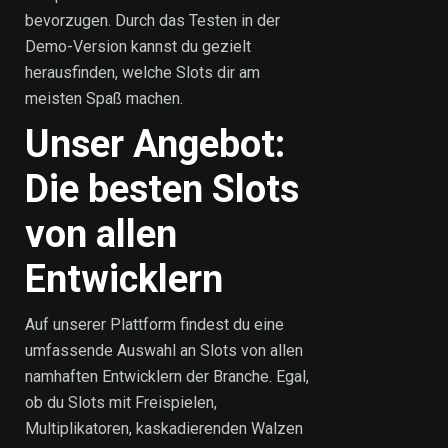
bevorzugen. Durch das Testen in der
Demo-Version kannst du gezielt
herausfinden, welche Slots dir am
meisten Spaß machen.
Unser Angebot:
Die besten Slots
von allen
Entwicklern
Auf unserer Plattform findest du eine
umfassende Auswahl an Slots von allen
namhaften Entwicklern der Branche. Egal,
ob du Slots mit Freispielen,
Multiplikatoren, kaskadierenden Walzen