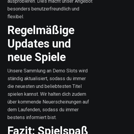
ausprobieren. Dies macht unser Angebot
besonders benutzerfreundlich und
flexibel.
Regelmäßige
Updates und
neue Spiele
Unsere Sammlung an Demo Slots wird
ständig aktualisiert, sodass du immer
die neuesten und beliebtesten Titel
spielen kannst. Wir halten dich zudem
über kommende Neuerscheinungen auf
dem Laufenden, sodass du immer
bestens informiert bist.
Fazit: Spielspaß