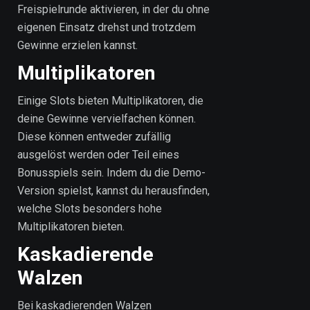
Freispielrunde aktivieren, in der du ohne
eigenen Einsatz drehst und trotzdem
Gewinne erzielen kannst.
Multiplikatoren
Einige Slots bieten Multiplikatoren, die
deine Gewinne vervielfachen können.
Diese können entweder zufällig
ausgelöst werden oder Teil eines
Bonusspiels sein. Indem du die Demo-
Version spielst, kannst du herausfinden,
welche Slots besonders hohe
Multiplikatoren bieten.
Kaskadierende
Walzen
Bei kaskadierenden Walzen