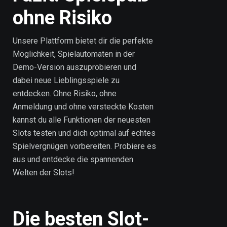
ohne Risiko
Unsere Plattform bietet dir die perfekte
Möglichkeit, Spielautomaten in der
Demo-Version auszuprobieren und
dabei neue Lieblingsspiele zu
entdecken. Ohne Risiko, ohne
Anmeldung und ohne versteckte Kosten
kannst du alle Funktionen der neuesten
Slots testen und dich optimal auf echtes
Spielvergnügen vorbereiten. Probiere es
aus und entdecke die spannenden
Welten der Slots!
Die besten Slot-