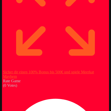
Sicher dir einen 100% Bonus bis 500€ und spiele Meerkat
Mayhem
Rate Game
(
0
Votes)