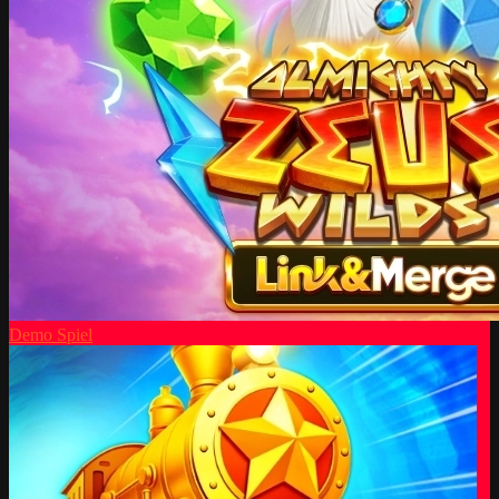
Demo Spiel