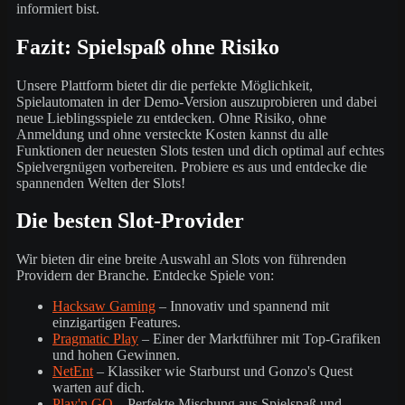
informiert bist.
Fazit: Spielspaß ohne Risiko
Unsere Plattform bietet dir die perfekte Möglichkeit,
Spielautomaten in der Demo-Version auszuprobieren und dabei
neue Lieblingsspiele zu entdecken. Ohne Risiko, ohne
Anmeldung und ohne versteckte Kosten kannst du alle
Funktionen der neuesten Slots testen und dich optimal auf echtes
Spielvergnügen vorbereiten. Probiere es aus und entdecke die
spannenden Welten der Slots!
Die besten Slot-Provider
Wir bieten dir eine breite Auswahl an Slots von führenden
Providern der Branche. Entdecke Spiele von:
Hacksaw Gaming
– Innovativ und spannend mit
einzigartigen Features.
Pragmatic Play
– Einer der Marktführer mit Top-Grafiken
und hohen Gewinnen.
NetEnt
– Klassiker wie Starburst und Gonzo's Quest
warten auf dich.
Play'n GO
– Perfekte Mischung aus Spielspaß und