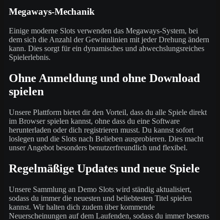
Megaways-Mechanik
Einige moderne Slots verwenden das Megaways-System, bei
dem sich die Anzahl der Gewinnlinien mit jeder Drehung ändern
kann. Dies sorgt für ein dynamisches und abwechslungsreiches
Spielerlebnis.
Ohne Anmeldung und ohne Download
spielen
Unsere Plattform bietet dir den Vorteil, dass du alle Spiele direkt
im Browser spielen kannst, ohne dass du eine Software
herunterladen oder dich registrieren musst. Du kannst sofort
loslegen und die Slots nach Belieben ausprobieren. Dies macht
unser Angebot besonders benutzerfreundlich und flexibel.
Regelmäßige Updates und neue Spiele
Unsere Sammlung an Demo Slots wird ständig aktualisiert,
sodass du immer die neuesten und beliebtesten Titel spielen
kannst. Wir halten dich zudem über kommende
Neuerscheinungen auf dem Laufenden, sodass du immer bestens