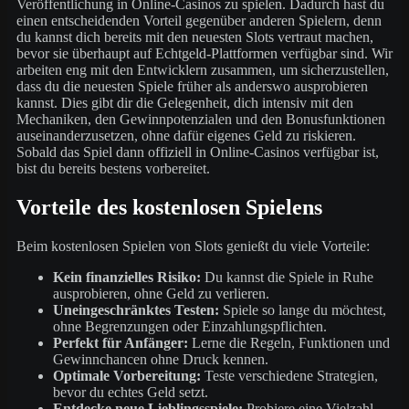
Veröffentlichung in Online-Casinos zu spielen. Dadurch hast du
einen entscheidenden Vorteil gegenüber anderen Spielern, denn
du kannst dich bereits mit den neuesten Slots vertraut machen,
bevor sie überhaupt auf Echtgeld-Plattformen verfügbar sind. Wir
arbeiten eng mit den Entwicklern zusammen, um sicherzustellen,
dass du die neuesten Spiele früher als anderswo ausprobieren
kannst. Dies gibt dir die Gelegenheit, dich intensiv mit den
Mechaniken, den Gewinnpotenzialen und den Bonusfunktionen
auseinanderzusetzen, ohne dafür eigenes Geld zu riskieren.
Sobald das Spiel dann offiziell in Online-Casinos verfügbar ist,
bist du bereits bestens vorbereitet.
Vorteile des kostenlosen Spielens
Beim kostenlosen Spielen von Slots genießt du viele Vorteile:
Kein finanzielles Risiko:
Du kannst die Spiele in Ruhe
ausprobieren, ohne Geld zu verlieren.
Uneingeschränktes Testen:
Spiele so lange du möchtest,
ohne Begrenzungen oder Einzahlungspflichten.
Perfekt für Anfänger:
Lerne die Regeln, Funktionen und
Gewinnchancen ohne Druck kennen.
Optimale Vorbereitung:
Teste verschiedene Strategien,
bevor du echtes Geld setzt.
Entdecke neue Lieblingsspiele:
Probiere eine Vielzahl