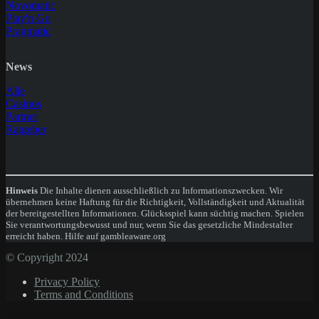
Novomatic
Play'n Go
Pragmatic
News
Alle
Casinos
Partner
Ratgeber
Hinweis
Die Inhalte dienen ausschließlich zu Informationszwecken. Wir
übernehmen keine Haftung für die Richtigkeit, Vollständigkeit und Aktualität
der bereitgestellten Informationen. Glücksspiel kann süchtig machen. Spielen
Sie verantwortungsbewusst und nur, wenn Sie das gesetzliche Mindestalter
erreicht haben. Hilfe auf gambleaware.org
© Copyright 2024
Privacy Policy
Terms and Conditions