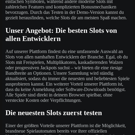
einfachen Symbolen, während andere moderne Slots mit
zahlreichen Features und komplizierten Bonusmechaniken
bevorzugen. Durch das Testen in der Demo-Version kannst du
gezielt herausfinden, welche Slots dir am meisten Spaß machen.
Unser Angebot: Die besten Slots von
allen Entwicklern
Auf unserer Plattform findest du eine umfassende Auswahl an
Slots von allen namhaften Entwicklern der Branche. Egal, ob du
Slots mit Freispielen, Multiplikatoren, kaskadierenden Walzen
oder progressiven Jackpots suchst – wir bieten dir eine riesige
Bandbreite an Optionen. Unsere Sammlung wird ständig
aktualisiert, sodass du immer die neuesten und beliebtesten Spiele
ausprobieren kannst. Ein weiterer Vorteil unserer Plattform ist,
dass du keine Anmeldung oder Software-Downloads benötigst.
Alle Spiele sind direkt in deinem Browser spielbar, ohne
versteckte Kosten oder Verpflichtungen.
Die neuesten Slots zuerst testen
Einer der größten Vorteile unserer Plattform ist die Möglichkeit,
brandneue Spielautomaten bereits vor ihrer offiziellen