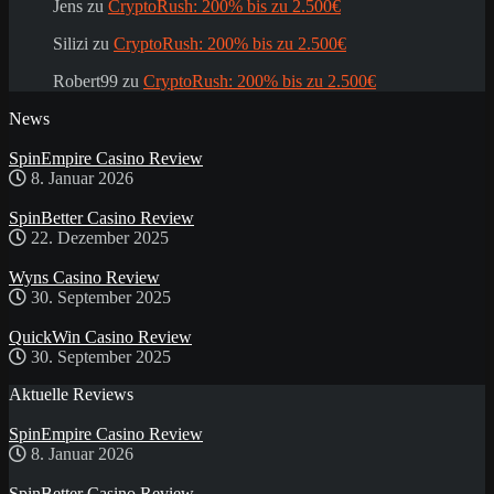
Jens
zu
CryptoRush: 200% bis zu 2.500€
Silizi
zu
CryptoRush: 200% bis zu 2.500€
Robert99
zu
CryptoRush: 200% bis zu 2.500€
News
SpinEmpire Casino Review
8. Januar 2026
SpinBetter Casino Review
22. Dezember 2025
Wyns Casino Review
30. September 2025
QuickWin Casino Review
30. September 2025
Aktuelle Reviews
SpinEmpire Casino Review
8. Januar 2026
SpinBetter Casino Review