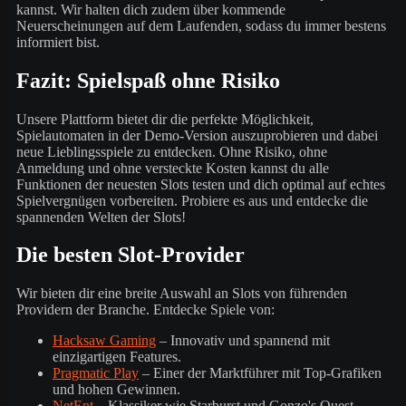
kannst. Wir halten dich zudem über kommende
Neuerscheinungen auf dem Laufenden, sodass du immer bestens
informiert bist.
Fazit: Spielspaß ohne Risiko
Unsere Plattform bietet dir die perfekte Möglichkeit,
Spielautomaten in der Demo-Version auszuprobieren und dabei
neue Lieblingsspiele zu entdecken. Ohne Risiko, ohne
Anmeldung und ohne versteckte Kosten kannst du alle
Funktionen der neuesten Slots testen und dich optimal auf echtes
Spielvergnügen vorbereiten. Probiere es aus und entdecke die
spannenden Welten der Slots!
Die besten Slot-Provider
Wir bieten dir eine breite Auswahl an Slots von führenden
Providern der Branche. Entdecke Spiele von:
Hacksaw Gaming
– Innovativ und spannend mit
einzigartigen Features.
Pragmatic Play
– Einer der Marktführer mit Top-Grafiken
und hohen Gewinnen.
NetEnt
– Klassiker wie Starburst und Gonzo's Quest