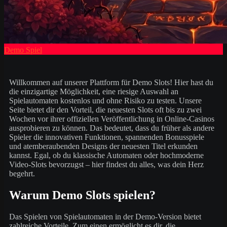
Demo Spiel
Willkommen auf unserer Plattform für Demo Slots! Hier hast du
die einzigartige Möglichkeit, eine riesige Auswahl an
Spielautomaten kostenlos und ohne Risiko zu testen. Unsere
Seite bietet dir den Vorteil, die neuesten Slots oft bis zu zwei
Wochen vor ihrer offiziellen Veröffentlichung in Online-Casinos
ausprobieren zu können. Das bedeutet, dass du früher als andere
Spieler die innovativen Funktionen, spannenden Bonusspiele
und atemberaubenden Designs der neuesten Titel erkunden
kannst. Egal, ob du klassische Automaten oder hochmoderne
Video-Slots bevorzugst – hier findest du alles, was dein Herz
begehrt.
Warum Demo Slots spielen?
Das Spielen von Spielautomaten in der Demo-Version bietet
zahlreiche Vorteile. Zum einen ermöglicht es dir, die