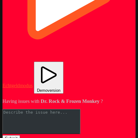
Echtgeldmodus
Demoversion
Having issues with
Dr. Rock & Frozen Monkey
?