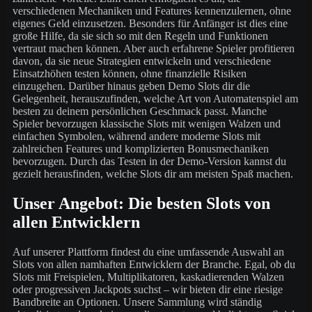
verschiedenen Mechaniken und Features kennenzulernen, ohne
eigenes Geld einzusetzen. Besonders für Anfänger ist dies eine
große Hilfe, da sie sich so mit den Regeln und Funktionen
vertraut machen können. Aber auch erfahrene Spieler profitieren
davon, da sie neue Strategien entwickeln und verschiedene
Einsatzhöhen testen können, ohne finanzielle Risiken
einzugehen. Darüber hinaus geben Demo Slots dir die
Gelegenheit, herauszufinden, welche Art von Automatenspiel am
besten zu deinem persönlichen Geschmack passt. Manche
Spieler bevorzugen klassische Slots mit wenigen Walzen und
einfachen Symbolen, während andere moderne Slots mit
zahlreichen Features und komplizierten Bonusmechaniken
bevorzugen. Durch das Testen in der Demo-Version kannst du
gezielt herausfinden, welche Slots dir am meisten Spaß machen.
Unser Angebot: Die besten Slots von
allen Entwicklern
Auf unserer Plattform findest du eine umfassende Auswahl an
Slots von allen namhaften Entwicklern der Branche. Egal, ob du
Slots mit Freispielen, Multiplikatoren, kaskadierenden Walzen
oder progressiven Jackpots suchst – wir bieten dir eine riesige
Bandbreite an Optionen. Unsere Sammlung wird ständig