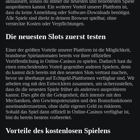
aktualisiert, sodass du immer die neuesten und beliebtesten Spiele
ausprobieren kannst. Ein weiterer Vorteil unserer Plattform ist,
dass du keine Anmeldung oder Software-Downloads benötigst.
Alle Spiele sind direkt in deinem Browser spielbar, ohne
versteckte Kosten oder Verpflichtungen.
Die neuesten Slots zuerst testen
Einer der größten Vorteile unserer Plattform ist die Möglichkeit,
brandneue Spielautomaten bereits vor ihrer offiziellen
Veröffentlichung in Online-Casinos zu spielen. Dadurch hast du
einen entscheidenden Vorteil gegenüber anderen Spielern, denn
du kannst dich bereits mit den neuesten Slots vertraut machen,
bevor sie überhaupt auf Echtgeld-Plattformen verfügbar sind. Wir
arbeiten eng mit den Entwicklern zusammen, um sicherzustellen,
dass du die neuesten Spiele früher als anderswo ausprobieren
kannst. Dies gibt dir die Gelegenheit, dich intensiv mit den
Mechaniken, den Gewinnpotenzialen und den Bonusfunktionen
auseinanderzusetzen, ohne dafür eigenes Geld zu riskieren.
Sobald das Spiel dann offiziell in Online-Casinos verfügbar ist,
bist du bereits bestens vorbereitet.
Vorteile des kostenlosen Spielens