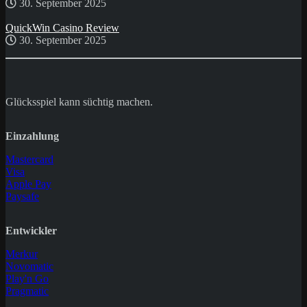
30. September 2025
QuickWin Casino Review
30. September 2025
Glücksspiel kann süchtig machen.
Einzahlung
Mastercard
Visa
Apple Pay
Paysafe
Entwickler
Merkur
Novomatic
Play'n Go
Pragmatic