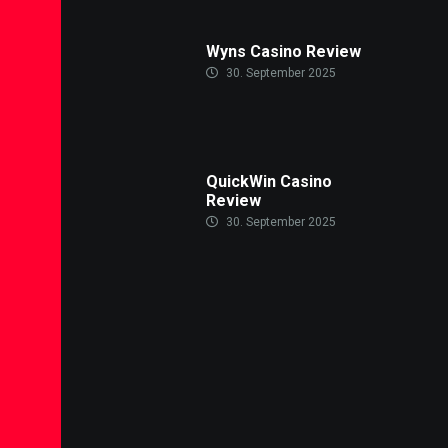
Wyns Casino Review
30. September 2025
QuickWin Casino
Review
30. September 2025