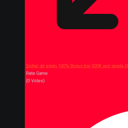
Sicher dir einen 100% Bonus bis 500€ und spiele D
Rate Game
(
0
Votes)