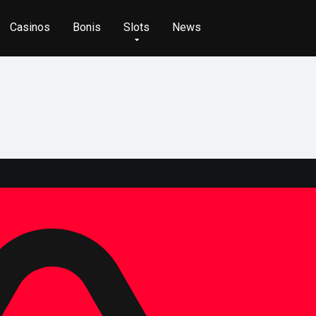
Casinos
Bonis
Slots
News