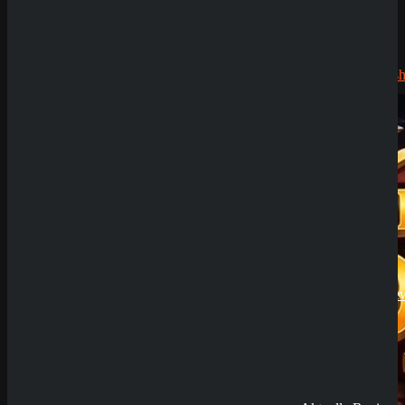
zu 2.500€
Submit
Robert99
Sicher dir einen 100% Bonus bis 500€ und spiele
zu
Zombears
CryptoRush
Try Our Featured Games
200% bis
zu 2.500€
News
SpinEmpire Casino
Review
8. Januar 2026
SpinBetter Casino
Review
22. Dezember
2025
Wyns Casino Revie
30. September
2025
QuickWin Casino
Review
30. September
2025