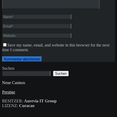
Save my name, email, and website in this browser for the next
time I comment.
Suchen
Suchen
Neue Casinos
Prestige
BESITZER:
Aurevia IT Group
LIZENZ:
Curacao