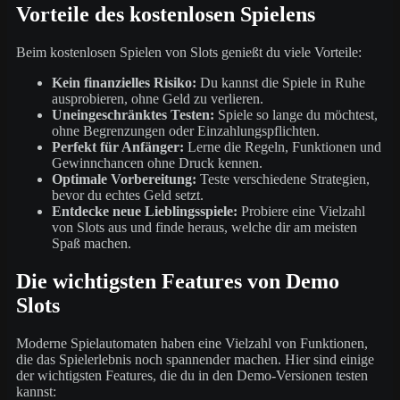
Vorteile des kostenlosen Spielens
Beim kostenlosen Spielen von Slots genießt du viele Vorteile:
Kein finanzielles Risiko:
Du kannst die Spiele in Ruhe
ausprobieren, ohne Geld zu verlieren.
Uneingeschränktes Testen:
Spiele so lange du möchtest,
ohne Begrenzungen oder Einzahlungspflichten.
Perfekt für Anfänger:
Lerne die Regeln, Funktionen und
Gewinnchancen ohne Druck kennen.
Optimale Vorbereitung:
Teste verschiedene Strategien,
bevor du echtes Geld setzt.
Entdecke neue Lieblingsspiele:
Probiere eine Vielzahl
von Slots aus und finde heraus, welche dir am meisten
Spaß machen.
Die wichtigsten Features von Demo
Slots
Moderne Spielautomaten haben eine Vielzahl von Funktionen,
die das Spielerlebnis noch spannender machen. Hier sind einige
der wichtigsten Features, die du in den Demo-Versionen testen
kannst: