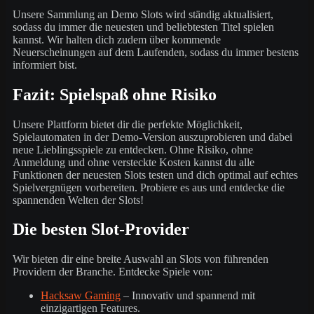
Unsere Sammlung an Demo Slots wird ständig aktualisiert,
sodass du immer die neuesten und beliebtesten Titel spielen
kannst. Wir halten dich zudem über kommende
Neuerscheinungen auf dem Laufenden, sodass du immer bestens
informiert bist.
Fazit: Spielspaß ohne Risiko
Unsere Plattform bietet dir die perfekte Möglichkeit,
Spielautomaten in der Demo-Version auszuprobieren und dabei
neue Lieblingsspiele zu entdecken. Ohne Risiko, ohne
Anmeldung und ohne versteckte Kosten kannst du alle
Funktionen der neuesten Slots testen und dich optimal auf echtes
Spielvergnügen vorbereiten. Probiere es aus und entdecke die
spannenden Welten der Slots!
Die besten Slot-Provider
Wir bieten dir eine breite Auswahl an Slots von führenden
Providern der Branche. Entdecke Spiele von:
Hacksaw Gaming
– Innovativ und spannend mit
einzigartigen Features.