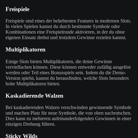
Freispiele
Freispiele sind eines der beliebtesten Features in modernen Slots.
In vielen Spielen kannst du durch bestimmte Symbole oder
Kombinationen eine Freispielrunde aktivieren, in der du ohne
eigenen Einsatz drehst und trotzdem Gewinne erzielen kannst.
Multiplikatoren
Einige Slots bieten Multiplikatoren, die deine Gewinne
vervielfachen können. Diese können entweder zufällig ausgelöst
werden oder Teil eines Bonusspiels sein. Indem du die Demo-
Version spielst, kannst du herausfinden, welche Slots besonders
hohe Multiplikatoren bieten.
Kaskadierende Walzen
Bei kaskadierenden Walzen verschwinden gewinnende Symbole
und machen Platz für neue Symbole, die von oben nachrutschen.
Dies kann zu mehreren aufeinanderfolgenden Gewinnen in einer
einzigen Drehung führen.
Sticky Wilds