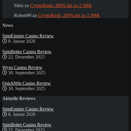
Silizi
zu
CryptoRush: 200% bis zu 2.500€
Robert99
zu
CryptoRush: 200% bis zu 2.500€
News
SpinEmpire Casino Review
8. Januar 2026
SpinBetter Casino Review
22. Dezember 2025
Wyns Casino Review
30. September 2025
QuickWin Casino Review
30. September 2025
Aktuelle Reviews
SpinEmpire Casino Review
8. Januar 2026
SpinBetter Casino Review
22. Dezember 2025