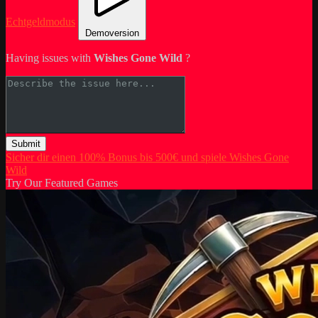
Echtgeldmodus
Demoversion
Having issues with
Wishes Gone Wild
?
Submit
Sicher dir einen 100% Bonus bis 500€ und spiele Wishes Gone
Wild
Try Our Featured Games