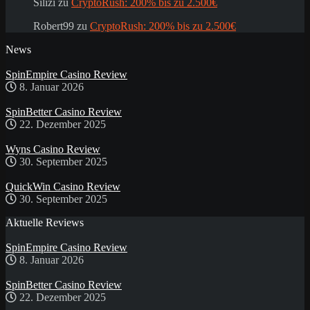
Silizi
zu
CryptoRush: 200% bis zu 2.500€
Robert99
zu
CryptoRush: 200% bis zu 2.500€
News
SpinEmpire Casino Review
8. Januar 2026
SpinBetter Casino Review
22. Dezember 2025
Wyns Casino Review
30. September 2025
QuickWin Casino Review
30. September 2025
Aktuelle Reviews
SpinEmpire Casino Review
8. Januar 2026
SpinBetter Casino Review
22. Dezember 2025