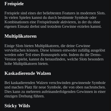
Freispiele
Freispiele sind eines der beliebtesten Features in modernen Slots.
In vielen Spielen kannst du durch bestimmte Symbole oder
Kombinationen eine Freispielrunde aktivieren, in der du ohne
eigenen Einsatz drehst und trotzdem Gewinne erzielen kannst.
Multiplikatoren
Einige Slots bieten Multiplikatoren, die deine Gewinne
vervielfachen können. Diese können entweder zufällig ausgelöst
werden oder Teil eines Bonusspiels sein. Indem du die Demo-
Version spielst, kannst du herausfinden, welche Slots besonders
hohe Multiplikatoren bieten.
Kaskadierende Walzen
Bei kaskadierenden Walzen verschwinden gewinnende Symbole
und machen Platz für neue Symbole, die von oben nachrutschen.
Dies kann zu mehreren aufeinanderfolgenden Gewinnen in einer
einzigen Drehung führen.
Sticky Wilds