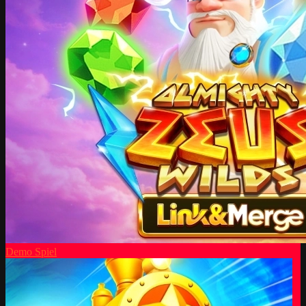
Demo Spiel