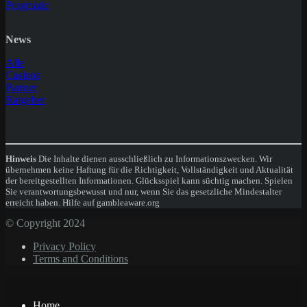
Pragmatic
News
Alle
Casinos
Partner
Ratgeber
Hinweis
Die Inhalte dienen ausschließlich zu Informationszwecken. Wir
übernehmen keine Haftung für die Richtigkeit, Vollständigkeit und Aktualität
der bereitgestellten Informationen. Glücksspiel kann süchtig machen. Spielen
Sie verantwortungsbewusst und nur, wenn Sie das gesetzliche Mindestalter
erreicht haben. Hilfe auf gambleaware.org
© Copyright 2024
Privacy Policy
Terms and Conditions
Home