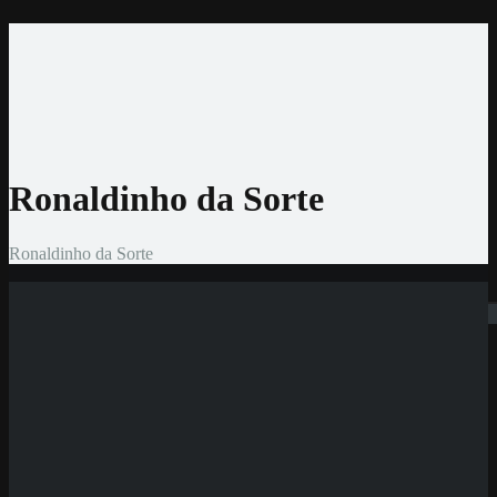
Home
Casinos
Bonis
Slots
Entwickler
News
Ronaldinho da Sorte
Ronaldinho da Sorte
Suchen
Neue Casinos