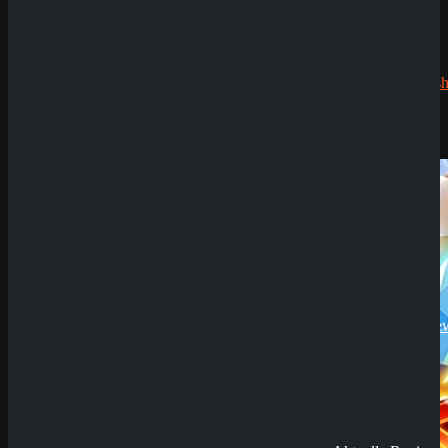
zu 2.500€
Robert99
zu
CryptoRush
Submit
200% bis
Sicher dir einen 100% Bonus bis 500€ und spiele
zu 2.500€
Ronaldinho da Sorte
Try Our Featured Games
News
SpinEmpire Casino
Review
8. Januar 2026
SpinBetter Casino
Review
22. Dezember
2025
Wyns Casino Revie
30. September
2025
QuickWin Casino
Review
30. September
2025