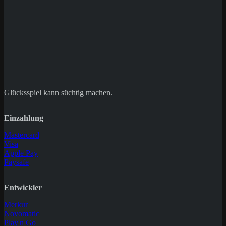
Save my name, email, and website in this
browser for the next time I comment.
Glücksspiel kann süchtig machen.
Einzahlung
Mastercard
Visa
Apple Pay
Paysafe
Entwickler
Merkur
Novomatic
Play'n Go