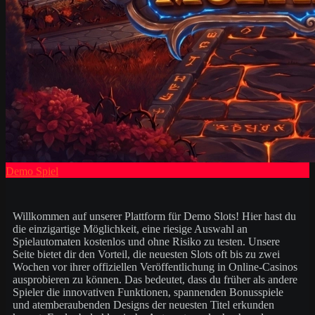
Demo Spiel
Willkommen auf unserer Plattform für Demo Slots! Hier hast du
die einzigartige Möglichkeit, eine riesige Auswahl an
Spielautomaten kostenlos und ohne Risiko zu testen. Unsere
Seite bietet dir den Vorteil, die neuesten Slots oft bis zu zwei
Wochen vor ihrer offiziellen Veröffentlichung in Online-Casinos
ausprobieren zu können. Das bedeutet, dass du früher als andere
Spieler die innovativen Funktionen, spannenden Bonusspiele
und atemberaubenden Designs der neuesten Titel erkunden