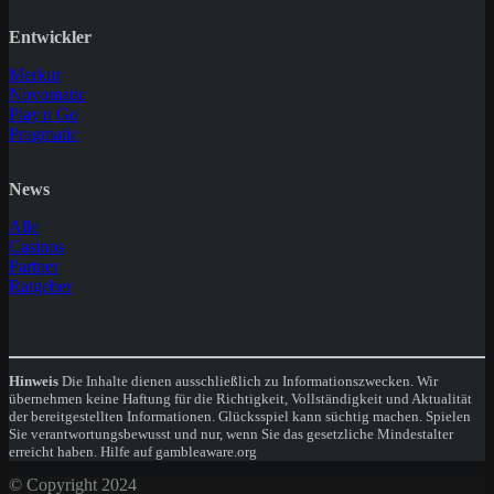
Entwickler
Merkur
Novomatic
Play'n Go
Pragmatic
News
Alle
Casinos
Partner
Ratgeber
Hinweis
Die Inhalte dienen ausschließlich zu Informationszwecken. Wir
übernehmen keine Haftung für die Richtigkeit, Vollständigkeit und Aktualität
der bereitgestellten Informationen. Glücksspiel kann süchtig machen. Spielen
Sie verantwortungsbewusst und nur, wenn Sie das gesetzliche Mindestalter
erreicht haben. Hilfe auf gambleaware.org
© Copyright 2024