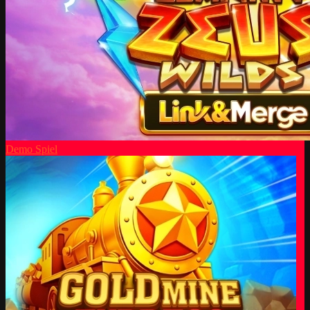
Demo Spiel