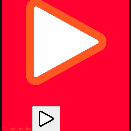
Echtgeldmodus