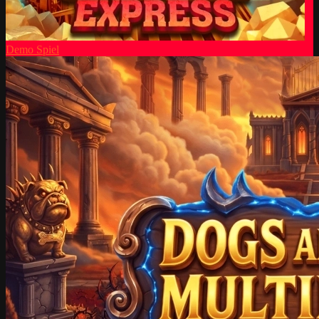
Demo Spiel