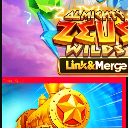
Demo Spiel