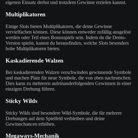
eigenen Einsatz drehst und trotzdem Gewinne erzielen kannst.
Multiplikatoren
Einige Slots bieten Multiplikatoren, die deine Gewinne
vervielfachen können. Diese können entweder zufällig ausgelöst
werden oder Teil eines Bonusspiels sein. Indem du die Demo-
Version spielst, kannst du herausfinden, welche Slots besonders
hohe Multiplikatoren bieten.
Kaskadierende Walzen
Bei kaskadierenden Walzen verschwinden gewinnende Symbole
und machen Platz für neue Symbole, die von oben nachrutschen.
Dies kann zu mehreren aufeinanderfolgenden Gewinnen in einer
einzigen Drehung führen.
Sticky Wilds
Sticky Wilds sind besondere Wild-Symbole, die für mehrere
Drehungen auf dem Spielfeld verbleiben und deine
Gewinnchancen erhöhen.
Megaways-Mechanik