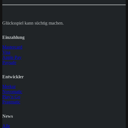
Glücksspiel kann süchtig machen.
Einzahlung
Mastercard
Visa
Apple Pay
Paysafe
Entwickler
Merkur
Novomatic
Play'n Go
Pragmatic
News
Alle