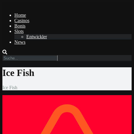
Home
Casinos
Bonis
Slots
Entwickler
News
Ice Fish
Ice Fish