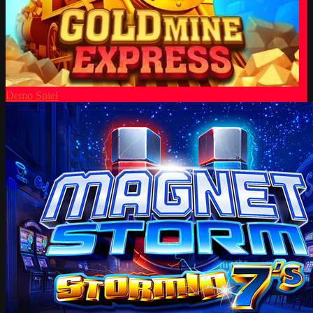
Demo Spiel