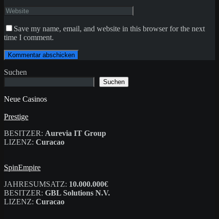
Save my name, email, and website in this browser for the next
time I comment.
Suchen
Suchen
Neue Casinos
Prestige
BESITZER:
Aurevia IT Group
LIZENZ:
Curacao
SpinEmpire
JAHRESUMSATZ:
10.000.000€
BESITZER:
GBL Solutions N.V.
LIZENZ:
Curacao