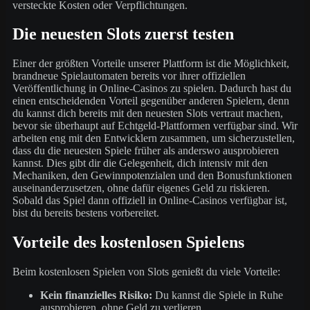
versteckte Kosten oder Verpflichtungen.
Die neuesten Slots zuerst testen
Einer der größten Vorteile unserer Plattform ist die Möglichkeit,
brandneue Spielautomaten bereits vor ihrer offiziellen
Veröffentlichung in Online-Casinos zu spielen. Dadurch hast du
einen entscheidenden Vorteil gegenüber anderen Spielern, denn
du kannst dich bereits mit den neuesten Slots vertraut machen,
bevor sie überhaupt auf Echtgeld-Plattformen verfügbar sind. Wir
arbeiten eng mit den Entwicklern zusammen, um sicherzustellen,
dass du die neuesten Spiele früher als anderswo ausprobieren
kannst. Dies gibt dir die Gelegenheit, dich intensiv mit den
Mechaniken, den Gewinnpotenzialen und den Bonusfunktionen
auseinanderzusetzen, ohne dafür eigenes Geld zu riskieren.
Sobald das Spiel dann offiziell in Online-Casinos verfügbar ist,
bist du bereits bestens vorbereitet.
Vorteile des kostenlosen Spielens
Beim kostenlosen Spielen von Slots genießt du viele Vorteile:
Kein finanzielles Risiko:
Du kannst die Spiele in Ruhe
ausprobieren, ohne Geld zu verlieren.