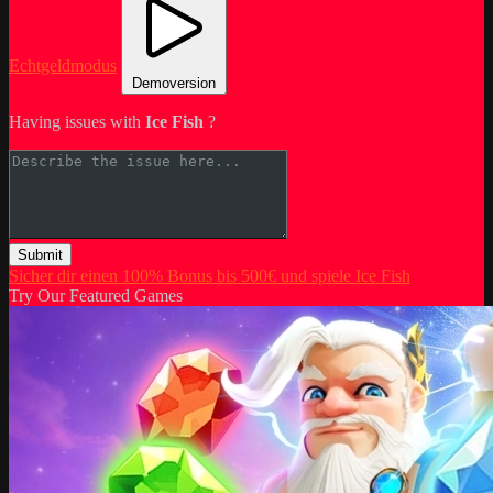
Echtgeldmodus
Demoversion
Having issues with
Ice Fish
?
Submit
Sicher dir einen 100% Bonus bis 500€ und spiele Ice Fish
Try Our Featured Games