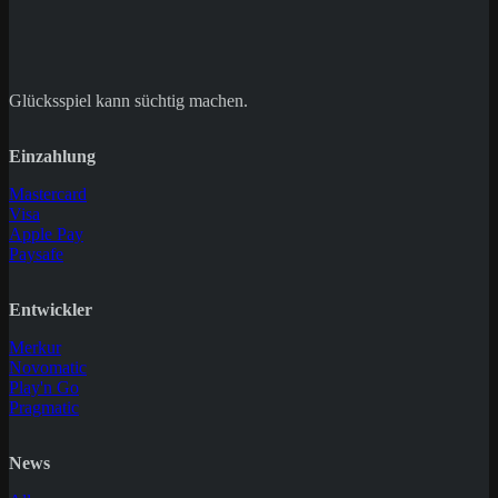
Glücksspiel kann süchtig machen.
Einzahlung
Mastercard
Visa
Apple Pay
Paysafe
Entwickler
Merkur
Novomatic
Play'n Go
Pragmatic
News