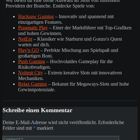
Wir bieten dir eine breite Auswahl an Slots von führenden
Providern der Branche. Entdecke Spiele von:
Hacksaw Gaming
– Innovativ und spannend mit
einzigartigen Features.
Pragmatic Play
– Einer der Marktführer mit Top-Grafiken
und hohen Gewinnen.
NetEnt
– Klassiker wie Starburst und Gonzo's Quest
warten auf dich.
Play'n GO
– Perfekte Mischung aus Spielspaß und
großartigen Boni.
Push Gaming
– Hochvolatiles Gameplay für die
Risikofreudigen.
Nolimit City
– Extrem kreative Slots mit innovativen
Mechaniken.
Relax Gaming
– Bekannt für Megaways-Slots und hohe
Gewinnpotenziale.
Schreibe einen Kommentar
Deine E-Mail-Adresse wird nicht veröffentlicht.
Erforderliche
Felder sind mit
*
markiert