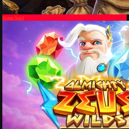
Demo Spiel