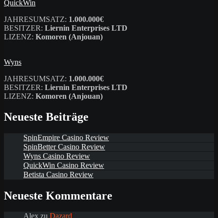
QuickWin
JAHRESUMSATZ:
1.000.000€
BESITZER:
Liernin Enterprises LTD
LIZENZ:
Komoren (Anjouan)
Wyns
JAHRESUMSATZ:
1.000.000€
BESITZER:
Liernin Enterprises LTD
LIZENZ:
Komoren (Anjouan)
Neueste Beiträge
SpinEmpire Casino Review
SpinBetter Casino Review
Wyns Casino Review
QuickWin Casino Review
Betista Casino Review
Neueste Kommentare
Alex
zu
Dazard