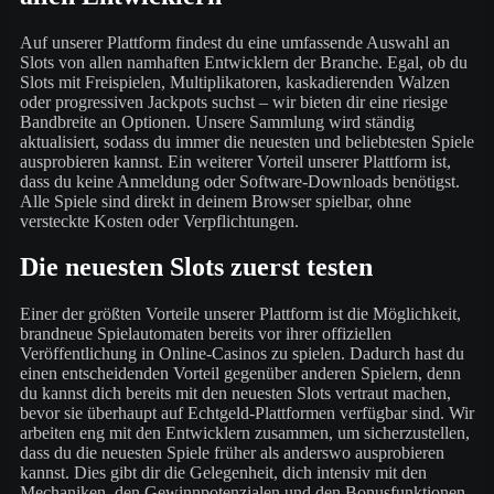
Auf unserer Plattform findest du eine umfassende Auswahl an
Slots von allen namhaften Entwicklern der Branche. Egal, ob du
Slots mit Freispielen, Multiplikatoren, kaskadierenden Walzen
oder progressiven Jackpots suchst – wir bieten dir eine riesige
Bandbreite an Optionen. Unsere Sammlung wird ständig
aktualisiert, sodass du immer die neuesten und beliebtesten Spiele
ausprobieren kannst. Ein weiterer Vorteil unserer Plattform ist,
dass du keine Anmeldung oder Software-Downloads benötigst.
Alle Spiele sind direkt in deinem Browser spielbar, ohne
versteckte Kosten oder Verpflichtungen.
Die neuesten Slots zuerst testen
Einer der größten Vorteile unserer Plattform ist die Möglichkeit,
brandneue Spielautomaten bereits vor ihrer offiziellen
Veröffentlichung in Online-Casinos zu spielen. Dadurch hast du
einen entscheidenden Vorteil gegenüber anderen Spielern, denn
du kannst dich bereits mit den neuesten Slots vertraut machen,
bevor sie überhaupt auf Echtgeld-Plattformen verfügbar sind. Wir
arbeiten eng mit den Entwicklern zusammen, um sicherzustellen,
dass du die neuesten Spiele früher als anderswo ausprobieren
kannst. Dies gibt dir die Gelegenheit, dich intensiv mit den
Mechaniken, den Gewinnpotenzialen und den Bonusfunktionen