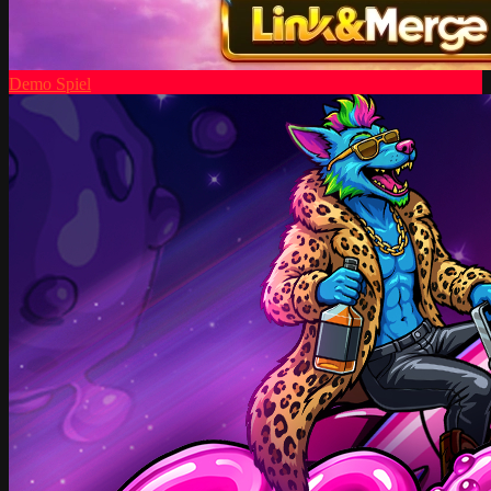
Demo Spiel