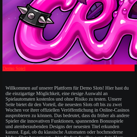
Demo Spiel
Willkommen auf unserer Plattform für Demo Slots! Hier hast du
die einzigartige Möglichkeit, eine riesige Auswahl an
Spielautomaten kostenlos und ohne Risiko zu testen. Unsere
Seite bietet dir den Vorteil, die neuesten Slots oft bis zu zwei
Wochen vor ihrer offiziellen Veröffentlichung in Online-Casinos
ausprobieren zu können. Das bedeutet, dass du früher als andere
Spieler die innovativen Funktionen, spannenden Bonusspiele
und atemberaubenden Designs der neuesten Titel erkunden
kannst. Egal, ob du klassische Automaten oder hochmoderne