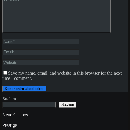
Save my name, email, and website in this browser for the next
time I comment.
Suchen
Suchen
Neue Casinos
Prestige