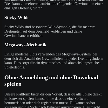
Dies kann zu mehreren aufeinanderfolgenden Gewinnen in einer
einzigen Drehung führen.
Sticky Wilds
Sticky Wilds sind besondere Wild-Symbole, die für mehrere
Drehungen auf dem Spielfeld verbleiben und deine
Gewinnchancen erhöhen.
Megaways-Mechanik
Einige moderne Slots verwenden das Megaways-System, bei
dem sich die Anzahl der Gewinnlinien mit jeder Drehung ändern
kann. Dies sorgt für ein dynamisches und abwechslungsreiches
Spielerlebnis.
Ohne Anmeldung und ohne Download
spielen
Unsere Plattform bietet dir den Vorteil, dass du alle Spiele direkt
im Browser spielen kannst, ohne dass du eine Software
herunterladen oder dich registrieren musst. Du kannst sofort
loslegen und die Slots nach Belieben ausprobieren. Dies macht