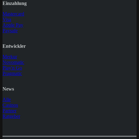
Einzahlung
Mastercard
Visa
Apple Pay
Paysafe
Entwickler
Merkur
Novomatic
Play'n Go
Pragmatic
News
Alle
Casinos
Partner
Ratgeber