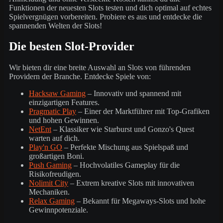
Funktionen der neuesten Slots testen und dich optimal auf echtes
Spielvergnügen vorbereiten. Probiere es aus und entdecke die
spannenden Welten der Slots!
Die besten Slot-Provider
Wir bieten dir eine breite Auswahl an Slots von führenden
Providern der Branche. Entdecke Spiele von:
Hacksaw Gaming
– Innovativ und spannend mit
einzigartigen Features.
Pragmatic Play
– Einer der Marktführer mit Top-Grafiken
und hohen Gewinnen.
NetEnt
– Klassiker wie Starburst und Gonzo's Quest
warten auf dich.
Play'n GO
– Perfekte Mischung aus Spielspaß und
großartigen Boni.
Push Gaming
– Hochvolatiles Gameplay für die
Risikofreudigen.
Nolimit City
– Extrem kreative Slots mit innovativen
Mechaniken.
Relax Gaming
– Bekannt für Megaways-Slots und hohe
Gewinnpotenziale.