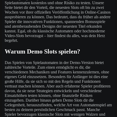
Spielautomaten kostenlos und ohne Risiko zu testen. Unsere
Seite bietet dir den Vorteil, die neuesten Slots oft bis zu zwei
Wochen vor ihrer offiziellen Veröffentlichung in Online-Casinos
ausprobieren zu können. Das bedeutet, dass du früher als andere
Spieler die innovativen Funktionen, spannenden Bonusspiele
und atemberaubenden Designs der neuesten Titel erkunden
kannst. Egal, ob du klassische Automaten oder hochmoderne
Video-Slots bevorzugst – hier findest du alles, was dein Herz
begehrt.
Warum Demo Slots spielen?
Das Spielen von Spielautomaten in der Demo-Version bietet
zahlreiche Vorteile. Zum einen ermöglicht es dir, die
verschiedenen Mechaniken und Features kennenzulernen, ohne
eigenes Geld einzusetzen. Besonders für Anfänger ist dies eine
große Hilfe, da sie sich so mit den Regeln und Funktionen
vertraut machen können. Aber auch erfahrene Spieler profitieren
davon, da sie neue Strategien entwickeln und verschiedene
Einsatzhöhen testen können, ohne finanzielle Risiken
einzugehen. Darüber hinaus geben Demo Slots dir die
Gelegenheit, herauszufinden, welche Art von Automatenspiel am
besten zu deinem persönlichen Geschmack passt. Manche
Spieler bevorzugen klassische Slots mit wenigen Walzen und