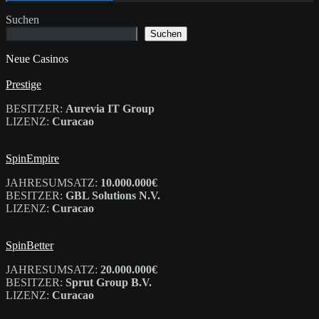
Suchen
Suchen
Neue Casinos
Prestige
BESITZER:
Aurevia IT Group
LIZENZ:
Curacao
SpinEmpire
JAHRESUMSATZ:
10.000.000€
BESITZER:
GBL Solutions N.V.
LIZENZ:
Curacao
SpinBetter
JAHRESUMSATZ:
20.000.000€
BESITZER:
Sprut Group B.V.
LIZENZ:
Curacao