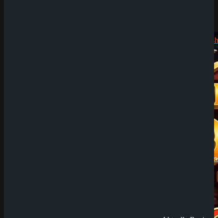
Submit
zu 2.500€
Sicher dir einen 100% Bonus bis 500€ und spiele
Crypto Genesys
Robert99
Try Our Featured Games
zu
CryptoRush
200% bis
zu 2.500€
News
SpinEmpire Casino
Review
8. Januar 2026
SpinBetter Casino
Review
22. Dezember
2025
Wyns Casino Revie
30. September
2025
QuickWin Casino
Review
30. September
2025