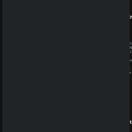
Prestige
SpinE
BESITZER:
JAHRES
Aurevia
10.000.0
IT
BESITZE
Group
GBL
LIZENZ:
Solution
Curacao
N.V.
LIZENZ:
Curacao
SpinBetter
Betist