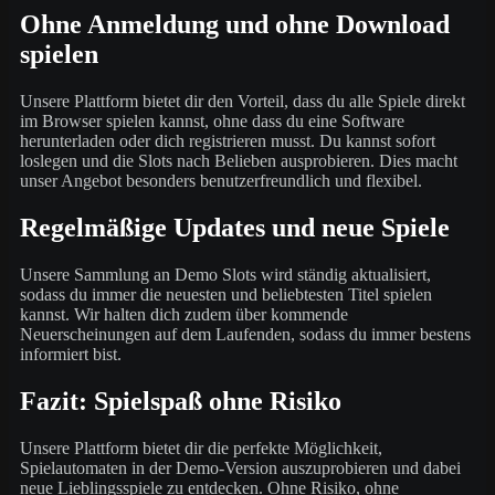
Ohne Anmeldung und ohne Download
spielen
Unsere Plattform bietet dir den Vorteil, dass du alle Spiele direkt
im Browser spielen kannst, ohne dass du eine Software
herunterladen oder dich registrieren musst. Du kannst sofort
loslegen und die Slots nach Belieben ausprobieren. Dies macht
unser Angebot besonders benutzerfreundlich und flexibel.
Regelmäßige Updates und neue Spiele
Unsere Sammlung an Demo Slots wird ständig aktualisiert,
sodass du immer die neuesten und beliebtesten Titel spielen
kannst. Wir halten dich zudem über kommende
Neuerscheinungen auf dem Laufenden, sodass du immer bestens
informiert bist.
Fazit: Spielspaß ohne Risiko
Unsere Plattform bietet dir die perfekte Möglichkeit,
Spielautomaten in der Demo-Version auszuprobieren und dabei
neue Lieblingsspiele zu entdecken. Ohne Risiko, ohne