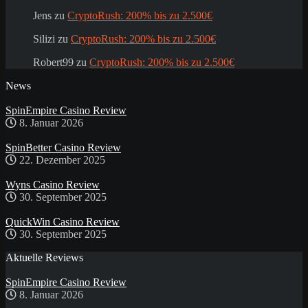
Jens
zu
CryptoRush: 200% bis zu 2.500€
Silizi
zu
CryptoRush: 200% bis zu 2.500€
Robert99
zu
CryptoRush: 200% bis zu 2.500€
News
SpinEmpire Casino Review
8. Januar 2026
SpinBetter Casino Review
22. Dezember 2025
Wyns Casino Review
30. September 2025
QuickWin Casino Review
30. September 2025
Aktuelle Reviews
SpinEmpire Casino Review
8. Januar 2026