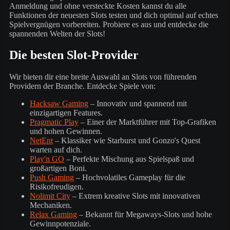
Anmeldung und ohne versteckte Kosten kannst du alle
Funktionen der neuesten Slots testen und dich optimal auf echtes
Spielvergnügen vorbereiten. Probiere es aus und entdecke die
spannenden Welten der Slots!
Die besten Slot-Provider
Wir bieten dir eine breite Auswahl an Slots von führenden
Providern der Branche. Entdecke Spiele von:
Hacksaw Gaming
– Innovativ und spannend mit
einzigartigen Features.
Pragmatic Play
– Einer der Marktführer mit Top-Grafiken
und hohen Gewinnen.
NetEnt
– Klassiker wie Starburst und Gonzo's Quest
warten auf dich.
Play'n GO
– Perfekte Mischung aus Spielspaß und
großartigen Boni.
Push Gaming
– Hochvolatiles Gameplay für die
Risikofreudigen.
Nolimit City
– Extrem kreative Slots mit innovativen
Mechaniken.
Relax Gaming
– Bekannt für Megaways-Slots und hohe
Gewinnpotenziale.