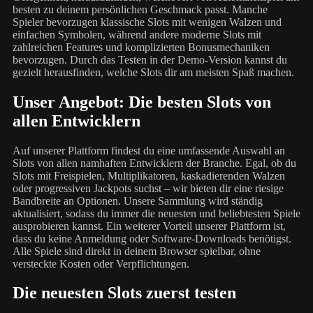
besten zu deinem persönlichen Geschmack passt. Manche
Spieler bevorzugen klassische Slots mit wenigen Walzen und
einfachen Symbolen, während andere moderne Slots mit
zahlreichen Features und komplizierten Bonusmechaniken
bevorzugen. Durch das Testen in der Demo-Version kannst du
gezielt herausfinden, welche Slots dir am meisten Spaß machen.
Unser Angebot: Die besten Slots von
allen Entwicklern
Auf unserer Plattform findest du eine umfassende Auswahl an
Slots von allen namhaften Entwicklern der Branche. Egal, ob du
Slots mit Freispielen, Multiplikatoren, kaskadierenden Walzen
oder progressiven Jackpots suchst – wir bieten dir eine riesige
Bandbreite an Optionen. Unsere Sammlung wird ständig
aktualisiert, sodass du immer die neuesten und beliebtesten Spiele
ausprobieren kannst. Ein weiterer Vorteil unserer Plattform ist,
dass du keine Anmeldung oder Software-Downloads benötigst.
Alle Spiele sind direkt in deinem Browser spielbar, ohne
versteckte Kosten oder Verpflichtungen.
Die neuesten Slots zuerst testen