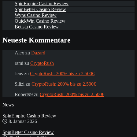
SpinEmpire Casino Review
SpinBetter Casino Review
Wyns Casino Review
QuickWin Casino Review
Betista Casino Review
Neueste Kommentare
Alex
zu
Dazard
rami
zu
CryptoRush
Jens
zu
CryptoRush: 200% bis zu 2.500€
Silizi
zu
CryptoRush: 200% bis zu 2.500€
Robert99
zu
CryptoRush: 200% bis zu 2.500€
News
SpinEmpire Casino Review
8. Januar 2026
SpinBetter Casino Review