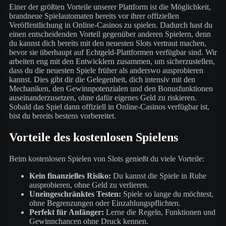
Einer der größten Vorteile unserer Plattform ist die Möglichkeit,
brandneue Spielautomaten bereits vor ihrer offiziellen
Veröffentlichung in Online-Casinos zu spielen. Dadurch hast du
einen entscheidenden Vorteil gegenüber anderen Spielern, denn
du kannst dich bereits mit den neuesten Slots vertraut machen,
bevor sie überhaupt auf Echtgeld-Plattformen verfügbar sind. Wir
arbeiten eng mit den Entwicklern zusammen, um sicherzustellen,
dass du die neuesten Spiele früher als anderswo ausprobieren
kannst. Dies gibt dir die Gelegenheit, dich intensiv mit den
Mechaniken, den Gewinnpotenzialen und den Bonusfunktionen
auseinanderzusetzen, ohne dafür eigenes Geld zu riskieren.
Sobald das Spiel dann offiziell in Online-Casinos verfügbar ist,
bist du bereits bestens vorbereitet.
Vorteile des kostenlosen Spielens
Beim kostenlosen Spielen von Slots genießt du viele Vorteile:
Kein finanzielles Risiko:
Du kannst die Spiele in Ruhe
ausprobieren, ohne Geld zu verlieren.
Uneingeschränktes Testen:
Spiele so lange du möchtest,
ohne Begrenzungen oder Einzahlungspflichten.
Perfekt für Anfänger:
Lerne die Regeln, Funktionen und
Gewinnchancen ohne Druck kennen.