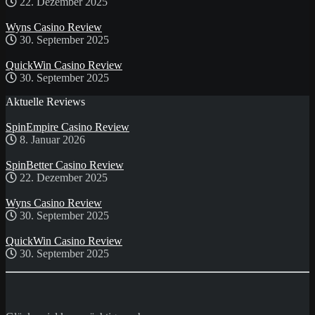
22. Dezember 2025
Wyns Casino Review
30. September 2025
QuickWin Casino Review
30. September 2025
Aktuelle Reviews
SpinEmpire Casino Review
8. Januar 2026
SpinBetter Casino Review
22. Dezember 2025
Wyns Casino Review
30. September 2025
QuickWin Casino Review
30. September 2025