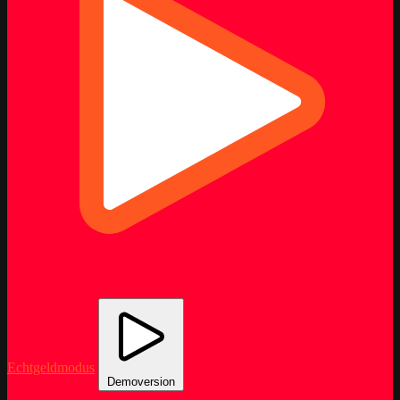
Echtgeldmodus
Demoversion