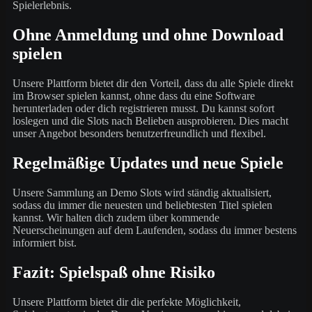
Spielerlebnis.
Ohne Anmeldung und ohne Download
spielen
Unsere Plattform bietet dir den Vorteil, dass du alle Spiele direkt
im Browser spielen kannst, ohne dass du eine Software
herunterladen oder dich registrieren musst. Du kannst sofort
loslegen und die Slots nach Belieben ausprobieren. Dies macht
unser Angebot besonders benutzerfreundlich und flexibel.
Regelmäßige Updates und neue Spiele
Unsere Sammlung an Demo Slots wird ständig aktualisiert,
sodass du immer die neuesten und beliebtesten Titel spielen
kannst. Wir halten dich zudem über kommende
Neuerscheinungen auf dem Laufenden, sodass du immer bestens
informiert bist.
Fazit: Spielspaß ohne Risiko
Unsere Plattform bietet dir die perfekte Möglichkeit,