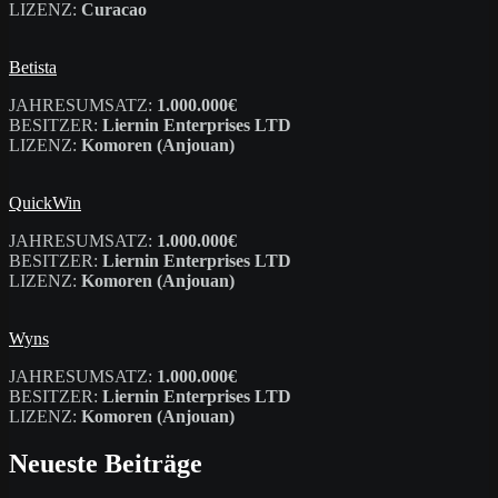
LIZENZ:
Curacao
Betista
JAHRESUMSATZ:
1.000.000€
BESITZER:
Liernin Enterprises LTD
LIZENZ:
Komoren (Anjouan)
QuickWin
JAHRESUMSATZ:
1.000.000€
BESITZER:
Liernin Enterprises LTD
LIZENZ:
Komoren (Anjouan)
Wyns
JAHRESUMSATZ:
1.000.000€
BESITZER:
Liernin Enterprises LTD
LIZENZ:
Komoren (Anjouan)
Neueste Beiträge