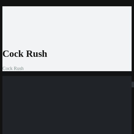
Home
Casinos
Bonis
Slots
Entwickler
News
Cock Rush
Cock Rush
Suchen
Neue Casinos