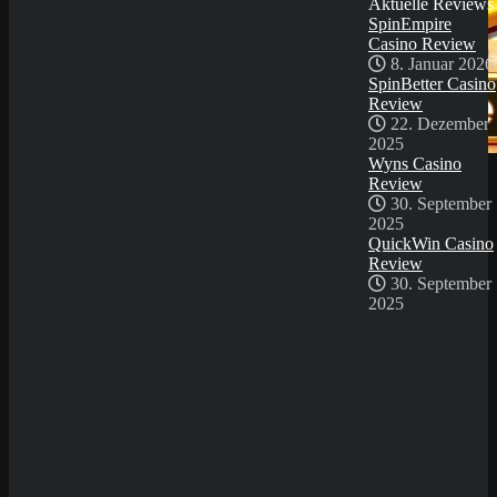
Aktuelle Reviews
SpinEmpire
Casino Review
8. Januar 2026
SpinBetter Casino
Review
22. Dezember
2025
Wyns Casino
Demo Spiel
Review
30. September
2025
QuickWin Casino
Review
30. September
2025