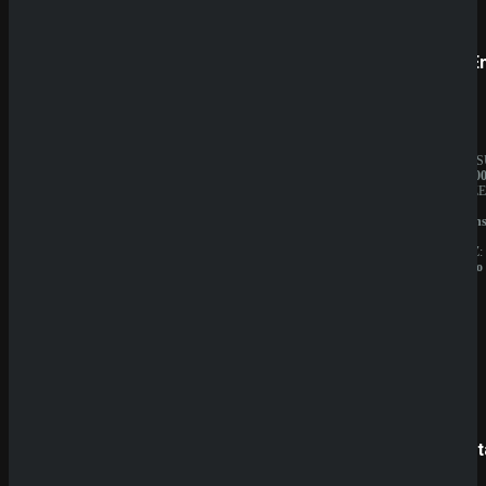
Prestige
SpinE
BESITZER:
JAHRES
Aurevia
10.000.0
IT
BESITZE
Group
GBL
LIZENZ:
Solution
Curacao
N.V.
LIZENZ:
Curacao
SpinBetter
Betist