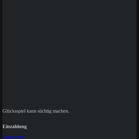
Save my name, email, and website in this
browser for the next time I comment.
Glücksspiel kann süchtig machen.
Einzahlung
Mastercard