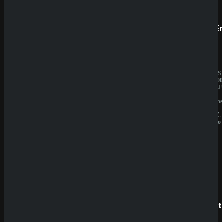
Prestige
SpinE
BESITZER:
JAHRES
Aurevia
10.000.0
IT
BESITZE
Group
GBL
LIZENZ:
Solution
Curacao
N.V.
LIZENZ:
Curacao
SpinBetter
Betist