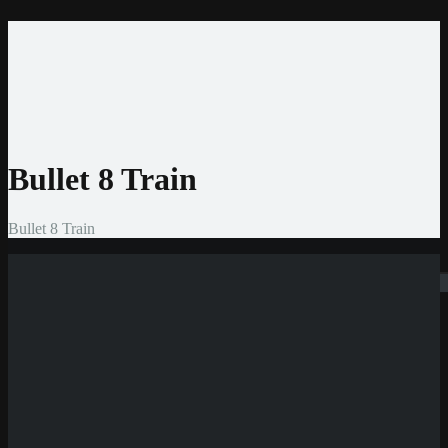
Home
Casinos
Bonis
Slots
Entwickler
News
Bullet 8 Train
Bullet 8 Train
Suchen
Neue Casinos