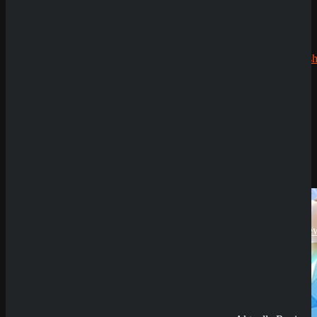
zu 2.500€
Echtgeldmodus
Robert99
Demoversion
zu
Having issues with
Bullet 8 Train
?
CryptoRush
200% bis
zu 2.500€
News
SpinEmpire Casino
Submit
Review
Sicher dir einen 100% Bonus bis 500€ und spiele
8. Januar 2026
Bullet 8 Train
SpinBetter Casino
Try Our Featured Games
Review
22. Dezember
2025
Wyns Casino Revie
30. September
2025
QuickWin Casino
Review
30. September
2025