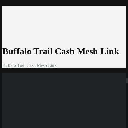
Home
Casinos
Bonis
Slots
Entwickler
News
Buffalo Trail Cash Mesh Link
Buffalo Trail Cash Mesh Link
Suchen
Neue Casinos