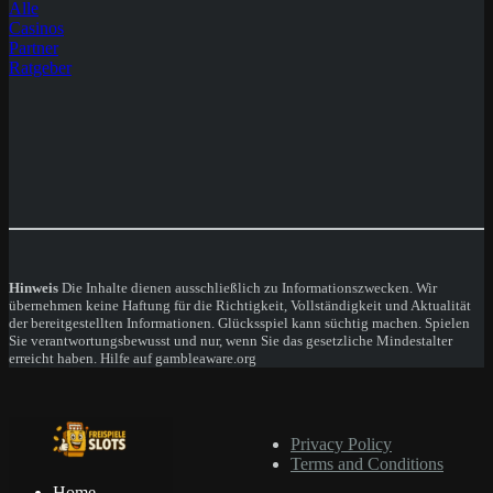
Alle
Casinos
Partner
Ratgeber
Hinweis
Die Inhalte dienen ausschließlich zu Informationszwecken. Wir
übernehmen keine Haftung für die Richtigkeit, Vollständigkeit und Aktualität
der bereitgestellten Informationen. Glücksspiel kann süchtig machen. Spielen
Sie verantwortungsbewusst und nur, wenn Sie das gesetzliche Mindestalter
erreicht haben. Hilfe auf gambleaware.org
© Copyright 2024
Privacy Policy
Terms and Conditions
Home