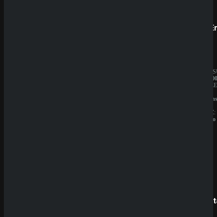
Prestige
SpinE
BESITZER:
JAHRES
Aurevia
10.000.0
IT
BESITZE
Group
GBL
LIZENZ:
Solution
Curacao
N.V.
LIZENZ:
Curacao
SpinBetter
Betist