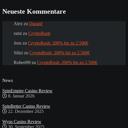
Neueste Kommentare
Alex
zu
Dazard
rami
zu
CryptoRush
Jens
zu
CryptoRush: 200% bis zu 2.500€
Silizi
zu
CryptoRush: 200% bis zu 2.500€
Robert99
zu
CryptoRush: 200% bis zu 2.500€
News
SpinEmpire Casino Review
8. Januar 2026
SpinBetter Casino Review
22. Dezember 2025
Wyns Casino Review
30. September 2025