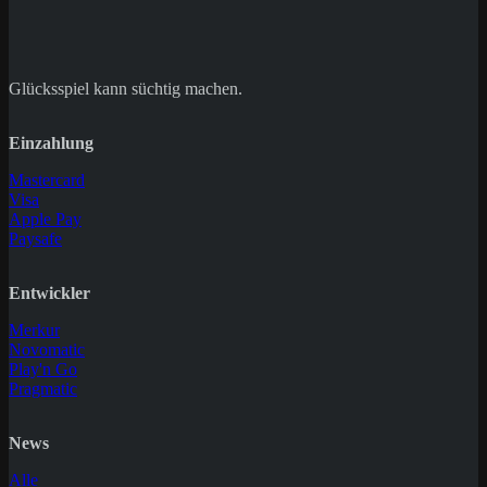
Glücksspiel kann süchtig machen.
Einzahlung
Mastercard
Visa
Apple Pay
Paysafe
Entwickler
Merkur
Novomatic
Play'n Go
Pragmatic
News
Alle