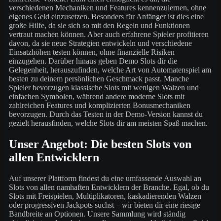
verschiedenen Mechaniken und Features kennenzulernen, ohne
eigenes Geld einzusetzen. Besonders für Anfänger ist dies eine
große Hilfe, da sie sich so mit den Regeln und Funktionen
vertraut machen können. Aber auch erfahrene Spieler profitieren
davon, da sie neue Strategien entwickeln und verschiedene
Einsatzhöhen testen können, ohne finanzielle Risiken
einzugehen. Darüber hinaus geben Demo Slots dir die
Gelegenheit, herauszufinden, welche Art von Automatenspiel am
besten zu deinem persönlichen Geschmack passt. Manche
Spieler bevorzugen klassische Slots mit wenigen Walzen und
einfachen Symbolen, während andere moderne Slots mit
zahlreichen Features und komplizierten Bonusmechaniken
bevorzugen. Durch das Testen in der Demo-Version kannst du
gezielt herausfinden, welche Slots dir am meisten Spaß machen.
Unser Angebot: Die besten Slots von
allen Entwicklern
Auf unserer Plattform findest du eine umfassende Auswahl an
Slots von allen namhaften Entwicklern der Branche. Egal, ob du
Slots mit Freispielen, Multiplikatoren, kaskadierenden Walzen
oder progressiven Jackpots suchst – wir bieten dir eine riesige
Bandbreite an Optionen. Unsere Sammlung wird ständig