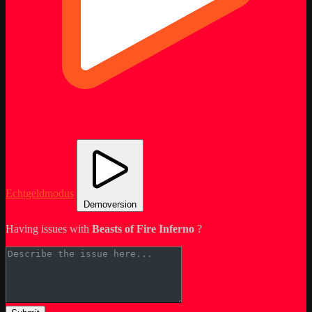
Echtgeldmodus
Demoversion
Having issues with
Beasts of Fire Inferno
?