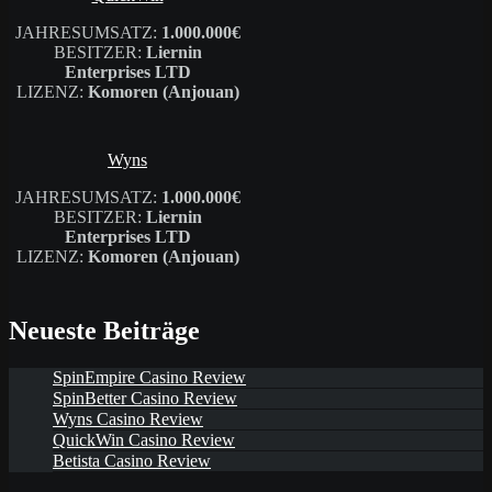
JAHRESUMSATZ:
1.000.000€
BESITZER:
Liernin
Enterprises LTD
LIZENZ:
Komoren (Anjouan)
Wyns
JAHRESUMSATZ:
1.000.000€
BESITZER:
Liernin
Enterprises LTD
LIZENZ:
Komoren (Anjouan)
Neueste Beiträge
SpinEmpire Casino Review
SpinBetter Casino Review
Wyns Casino Review
QuickWin Casino Review
Betista Casino Review