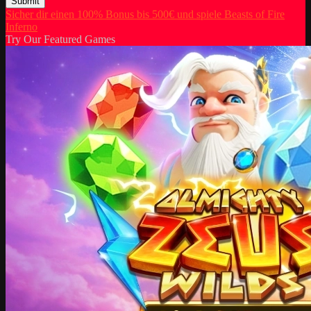
Submit
Sicher dir einen 100% Bonus bis 500€ und spiele Beasts of Fire
Inferno
Try Our Featured Games