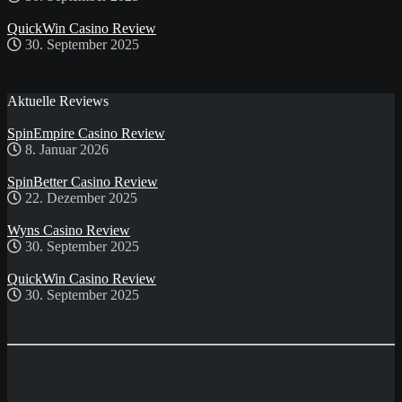
QuickWin Casino Review
30. September 2025
Aktuelle Reviews
SpinEmpire Casino Review
8. Januar 2026
SpinBetter Casino Review
22. Dezember 2025
Wyns Casino Review
30. September 2025
QuickWin Casino Review
30. September 2025