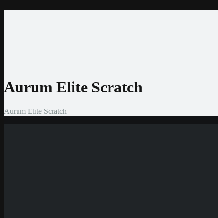
Home
Casinos
Bonis
Slots
Entw
News
Aurum Elite Scratch
Aurum Elite Scratch