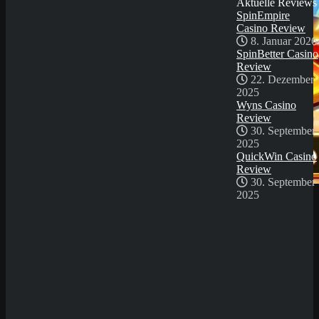
Aktuelle Reviews
SpinEmpire
Casino Review
8. Januar 2026
SpinBetter Casino
Review
22. Dezember
2025
Wyns Casino
Review
30. September
2025
QuickWin Casino
Review
30. September
Demo Spiel
2025