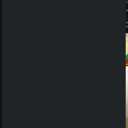
BESITZER:
BESITZE
Liernin
Liernin
Enterprises
Enterpri
LTD
LTD
LIZENZ:
LIZENZ:
Komoren
Komore
(Anjouan)
(Anjoua
Neueste
Beiträge
SpinEmpir
e Casino
Review
SpinBetter
Casino
Review
Wyns
Casino
Review
QuickWin