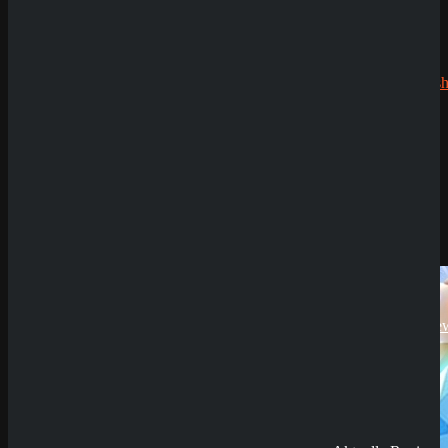
zu 2.500€
Echtgeldmodus
Robert99
Demoversion
zu
Having issues with
Anaconda Gold
?
CryptoRush
200% bis
zu 2.500€
News
SpinEmpire Casino
Submit
Review
Sicher dir einen 100% Bonus bis 500€ und spiele
8. Januar 2026
Anaconda Gold
SpinBetter Casino
Try Our Featured Games
Review
22. Dezember
2025
Wyns Casino Revie
30. September
2025
QuickWin Casino
Review
30. September
2025