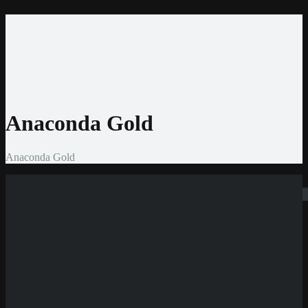
Home
Casinos
Bonis
Slots
Entwickler
News
Anaconda Gold
Anaconda Gold
Suchen
Neue Casinos