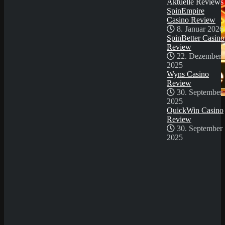
Aktuelle Reviews
SpinEmpire
Casino Review
8. Januar 2026
SpinBetter Casino
Review
22. Dezember
2025
Wyns Casino
Review
30. September
2025
Demo Spiel
QuickWin Casino
Review
30. September
2025