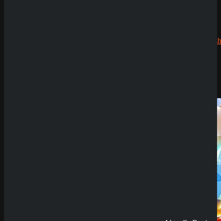
zu 2.500€
Having issues with
20 Power Joker
?
Robert99
zu
CryptoRush
200% bis
zu 2.500€
Submit
Sicher dir einen 100% Bonus bis 500€ und spiele
20 Power Joker
News
Try Our Featured Games
SpinEmpire Casino
Review
8. Januar 2026
SpinBetter Casino
Review
22. Dezember
2025
Wyns Casino Revie
30. September
2025
QuickWin Casino
Review
30. September
2025