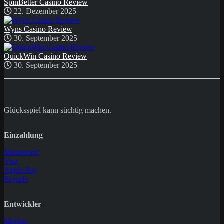
SpinBetter Casino Review
22. Dezember 2025
Wyns Casino Review
30. September 2025
QuickWin Casino Review
30. September 2025
Glücksspiel kann süchtig machen.
Einzahlung
Mastercard
Visa
Apple Pay
Paysafe
Entwickler
Merkur