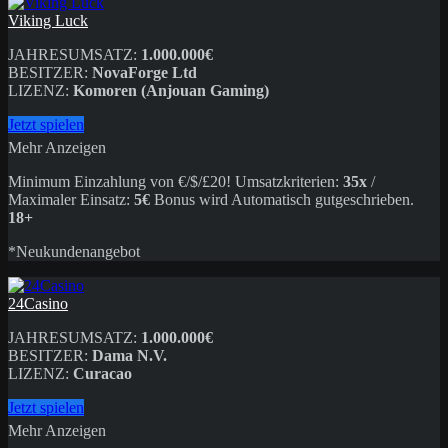
Viking Luck
JAHRESUMSATZ:
1.000.000€
BESITZER:
NovaForge Ltd
LIZENZ:
Komoren (Anjouan Gaming)
Jetzt spielen
Mehr Anzeigen
Minimum Einzahlung von €/$/£20! Umsatzkriterien:
35x
/
Maximaler Einsatz:
5€
Bonus wird Automatisch gutgeschrieben.
18+
*Neukundenangebot
24Casino
JAHRESUMSATZ:
1.000.000€
BESITZER:
Dama N.V.
LIZENZ:
Curacao
Jetzt spielen
Mehr Anzeigen