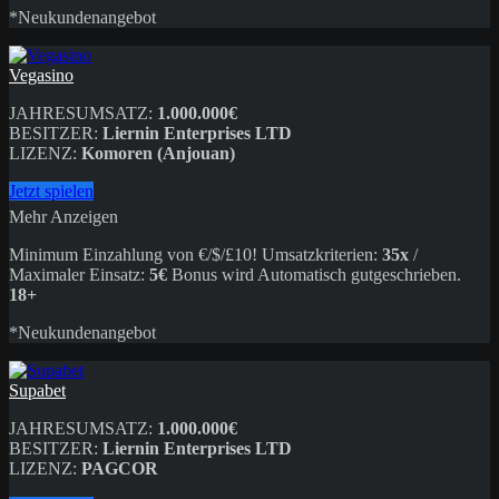
*Neukundenangebot
Vegasino
JAHRESUMSATZ:
1.000.000€
BESITZER:
Liernin Enterprises LTD
LIZENZ:
Komoren (Anjouan)
Jetzt spielen
Mehr Anzeigen
Minimum Einzahlung von €/$/£10! Umsatzkriterien:
35x
/
Maximaler Einsatz:
5€
Bonus wird Automatisch gutgeschrieben.
18+
*Neukundenangebot
Supabet
JAHRESUMSATZ:
1.000.000€
BESITZER:
Liernin Enterprises LTD
LIZENZ:
PAGCOR