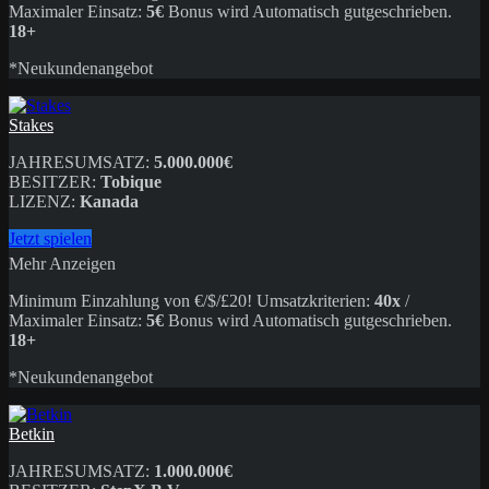
Maximaler Einsatz:
5€
Bonus wird Automatisch gutgeschrieben.
18+
*Neukundenangebot
Stakes
JAHRESUMSATZ:
5.000.000€
BESITZER:
Tobique
LIZENZ:
Kanada
Jetzt spielen
Mehr Anzeigen
Minimum Einzahlung von €/$/£20! Umsatzkriterien:
40x
/
Maximaler Einsatz:
5€
Bonus wird Automatisch gutgeschrieben.
18+
*Neukundenangebot
Betkin
JAHRESUMSATZ:
1.000.000€