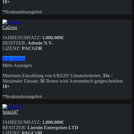
18+
*Neukundenangebot
CaZeus
JAHRESUMSATZ:
1.000.000€
BESITZER:
Adonio N.V.
LIZENZ:
PACGOR
Jetzt spielen
Mehr Anzeigen
Minimum Einzahlung von €/$/£20! Umsatzkriterien:
35x
/
Maximaler Einsatz:
5€
Bonus wird Automatisch gutgeschrieben.
18+
*Neukundenangebot
Spin247
JAHRESUMSATZ:
1.000.000€
BESITZER:
Liernin Enterprises LTD
LIZENZ:
PAGCOR