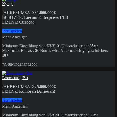
Kyngs
JAHRESUMSATZ:
1.000.000€
BESITZER:
Liernin Enterprises LTD
LIZENZ:
Curacao
Jetzt spielen
Mehr Anzeigen
Minimum Einzahlung von €/$/£10! Umsatzkriterien:
35x
/
Maximaler Einsatz:
5€
Bonus wird Automatisch gutgeschrieben.
18+
*Neukundenangebot
Boomerang Bet
JAHRESUMSATZ:
5.000.000€
LIZENZ:
Komoren (Anjouan)
Jetzt spielen
Mehr Anzeigen
Minimum Einzahlung von €/$/£20! Umsatzkriterien:
35x
/