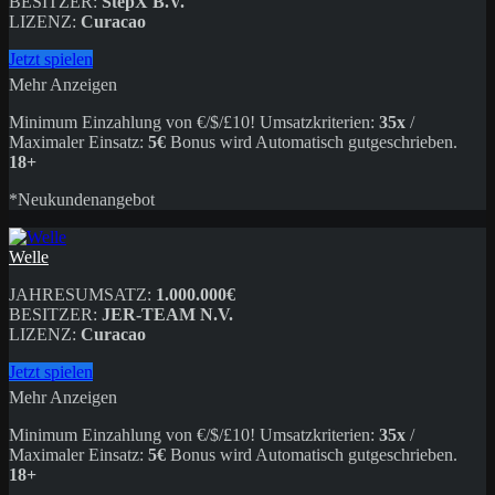
BESITZER:
StepX B.V.
LIZENZ:
Curacao
Jetzt spielen
Mehr Anzeigen
Minimum Einzahlung von €/$/£10! Umsatzkriterien:
35x
/
Maximaler Einsatz:
5€
Bonus wird Automatisch gutgeschrieben.
18+
*Neukundenangebot
Welle
JAHRESUMSATZ:
1.000.000€
BESITZER:
JER-TEAM N.V.
LIZENZ:
Curacao
Jetzt spielen
Mehr Anzeigen
Minimum Einzahlung von €/$/£10! Umsatzkriterien:
35x
/
Maximaler Einsatz:
5€
Bonus wird Automatisch gutgeschrieben.
18+