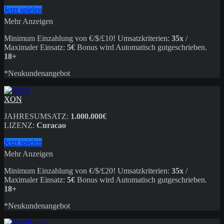
Jetzt spielen
Mehr Anzeigen
Minimum Einzahlung von €/$/£10! Umsatzkriterien:
35x
/
Maximaler Einsatz:
5€
Bonus wird Automatisch gutgeschrieben.
18+
*Neukundenangebot
XON
JAHRESUMSATZ:
1.000.000€
LIZENZ:
Curacao
Jetzt spielen
Mehr Anzeigen
Minimum Einzahlung von €/$/£20! Umsatzkriterien:
35x
/
Maximaler Einsatz:
5€
Bonus wird Automatisch gutgeschrieben.
18+
*Neukundenangebot