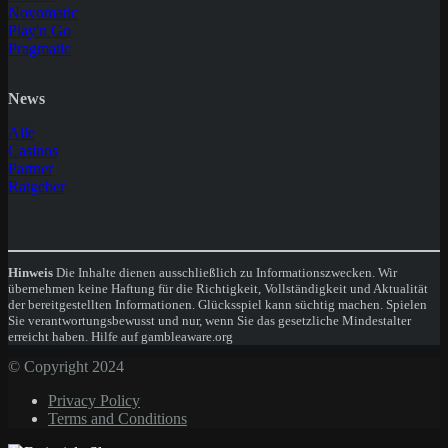
Novomatic
Play'n Go
Pragmatic
News
Alle
Casinos
Partner
Ratgeber
Hinweis
Die Inhalte dienen ausschließlich zu Informationszwecken. Wir
übernehmen keine Haftung für die Richtigkeit, Vollständigkeit und Aktualität
der bereitgestellten Informationen. Glücksspiel kann süchtig machen. Spielen
Sie verantwortungsbewusst und nur, wenn Sie das gesetzliche Mindestalter
erreicht haben. Hilfe auf gambleaware.org
© Copyright 2024
Privacy Policy
Terms and Conditions