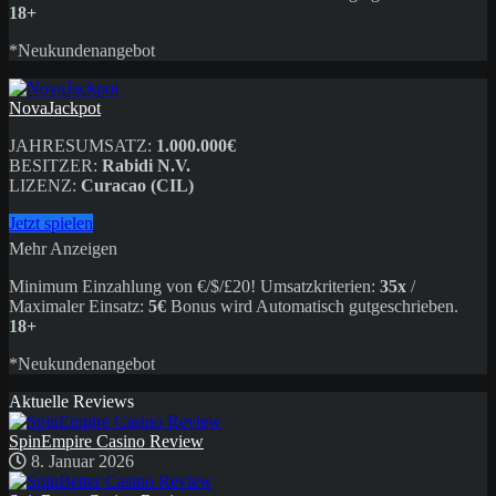
18+
*Neukundenangebot
NovaJackpot
JAHRESUMSATZ:
1.000.000€
BESITZER:
Rabidi N.V.
LIZENZ:
Curacao (CIL)
Jetzt spielen
Mehr Anzeigen
Minimum Einzahlung von €/$/£20! Umsatzkriterien:
35x
/
Maximaler Einsatz:
5€
Bonus wird Automatisch gutgeschrieben.
18+
*Neukundenangebot
Aktuelle Reviews
SpinEmpire Casino Review
8. Januar 2026