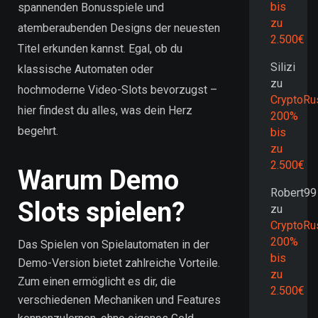
bis
spannenden Bonusspiele und
zu
atemberaubenden Designs der neuesten
2.500€
Titel erkunden kannst. Egal, ob du
Silizi
klassische Automaten oder
zu
hochmoderne Video-Slots bevorzugst –
CryptoRu
hier findest du alles, was dein Herz
200%
begehrt.
bis
zu
2.500€
Warum Demo
Robert99
Slots spielen?
zu
CryptoRu
200%
Das Spielen von Spielautomaten in der
bis
Demo-Version bietet zahlreiche Vorteile.
zu
Zum einen ermöglicht es dir, die
2.500€
verschiedenen Mechaniken und Features