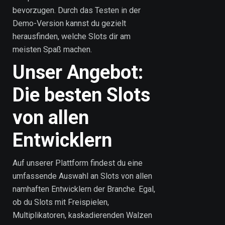
bevorzugen. Durch das Testen in der
Demo-Version kannst du gezielt
herausfinden, welche Slots dir am
meisten Spaß machen.
Unser Angebot:
Die besten Slots
von allen
Entwicklern
Auf unserer Plattform findest du eine
umfassende Auswahl an Slots von allen
namhaften Entwicklern der Branche. Egal,
ob du Slots mit Freispielen,
Multiplikatoren, kaskadierenden Walzen