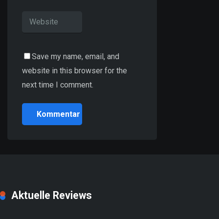
Save my name, email, and
website in this browser for the
next time I comment.
Aktuelle Reviews