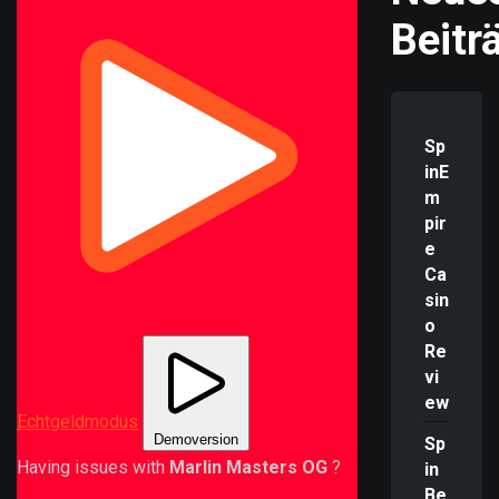
Beitr
Sp
inE
m
pir
e
Ca
sin
o
Re
vi
ew
Echtgeldmodus
Demoversion
Sp
Having issues with
Marlin Masters OG
?
in
Be