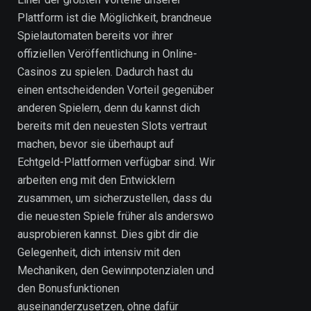
Plattform ist die Möglichkeit, brandneue
Spielautomaten bereits vor ihrer
offiziellen Veröffentlichung in Online-
Casinos zu spielen. Dadurch hast du
einen entscheidenden Vorteil gegenüber
anderen Spielern, denn du kannst dich
bereits mit den neuesten Slots vertraut
machen, bevor sie überhaupt auf
Echtgeld-Plattformen verfügbar sind. Wir
arbeiten eng mit den Entwicklern
zusammen, um sicherzustellen, dass du
die neuesten Spiele früher als anderswo
ausprobieren kannst. Dies gibt dir die
Gelegenheit, dich intensiv mit den
Mechaniken, den Gewinnpotenzialen und
den Bonusfunktionen
auseinanderzusetzen, ohne dafür