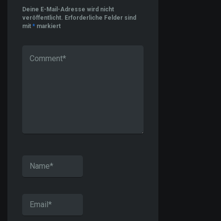
Deine E-Mail-Adresse wird nicht
veröffentlicht.
Erforderliche Felder sind
mit
*
markiert