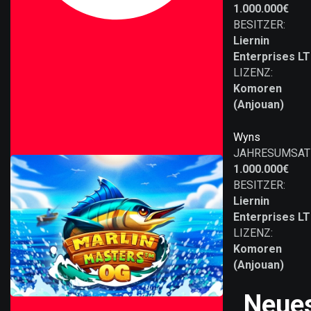
1.000.000€
BESITZER:
Liernin
Enterprises L
LIZENZ:
Komoren
(Anjouan)
Wyns
JAHRESUMSAT
1.000.000€
BESITZER:
Liernin
Enterprises L
LIZENZ:
Komoren
(Anjouan)
Neue