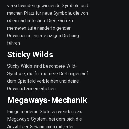
verschwinden gewinnende Symbole und
machen Platz für neue Symbole, die von
oben nachrutschen. Dies kann zu
mehreren aufeinanderfolgenden
Gewinnen in einer einzigen Drehung
führen.
Sticky Wilds
Sticky Wilds sind besondere Wild-
Symbole, die für mehrere Drehungen auf
dem Spielfeld verbleiben und deine
Gewinnchancen erhöhen.
Megaways-Mechanik
Einige moderne Slots verwenden das
Megaways-System, bei dem sich die
Anzahl der Gewinnlinien mit jeder