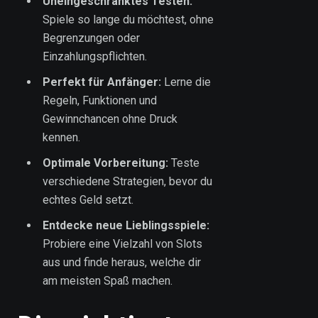
Uneingeschränktes Testen:
Spiele so lange du möchtest, ohne
Begrenzungen oder
Einzahlungspflichten.
Perfekt für Anfänger:
Lerne die
Regeln, Funktionen und
Gewinnchancen ohne Druck
kennen.
Optimale Vorbereitung:
Teste
verschiedene Strategien, bevor du
echtes Geld setzt.
Entdecke neue Lieblingsspiele:
Probiere eine Vielzahl von Slots
aus und finde heraus, welche dir
am meisten Spaß machen.