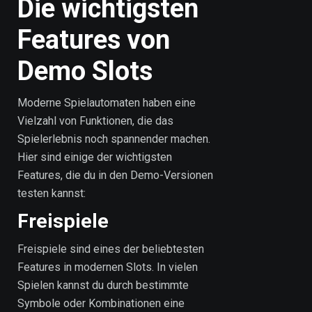
Die wichtigsten
Features von
Demo Slots
Moderne Spielautomaten haben eine
Vielzahl von Funktionen, die das
Spielerlebnis noch spannender machen.
Hier sind einige der wichtigsten
Features, die du in den Demo-Versionen
testen kannst:
Freispiele
Freispiele sind eines der beliebtesten
Features in modernen Slots. In vielen
Spielen kannst du durch bestimmte
Symbole oder Kombinationen eine