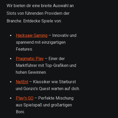
Wir bieten dir eine breite Auswahl an
Slots von führenden Providern der
Branche. Entdecke Spiele von:
Hacksaw Gaming
– Innovativ und
spannend mit einzigartigen
Features.
Pragmatic Play
– Einer der
Marktführer mit Top-Grafiken und
hohen Gewinnen.
NetEnt
– Klassiker wie Starburst
und Gonzo's Quest warten auf dich.
Play'n GO
– Perfekte Mischung
aus Spielspaß und großartigen
Boni.