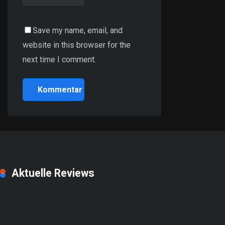
Save my name, email, and
website in this browser for the
next time I comment.
Aktuelle Reviews
SpinEmpire
SpinBetter
Wyns
Casino
Casino
Casino
Review
Review
Review