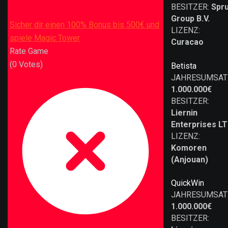
BESITZER:
Spru
Group B.V.
Sicher dir einen 100% Bonus bis 500€ und
LIZENZ:
spiele Magic Tower
Curacao
Rate Game
(
0
Votes)
Betista
JAHRESUMSAT
1.000.000€
BESITZER:
Liernin
Enterprises L
LIZENZ:
Komoren
(Anjouan)
QuickWin
JAHRESUMSAT
1.000.000€
BESITZER: