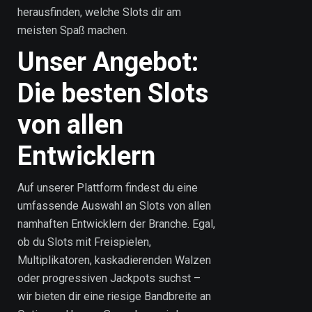
herausfinden, welche Slots dir am
meisten Spaß machen.
Unser Angebot:
Die besten Slots
von allen
Entwicklern
Auf unserer Plattform findest du eine
umfassende Auswahl an Slots von allen
namhaften Entwicklern der Branche. Egal,
ob du Slots mit Freispielen,
Multiplikatoren, kaskadierenden Walzen
oder progressiven Jackpots suchst –
wir bieten dir eine riesige Bandbreite an