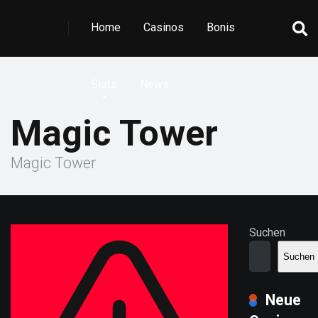
Home
Casinos
Bonis
Slots
News
Magic Tower
Magic Tower
Suchen
Suchen
Neue