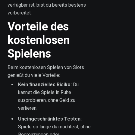
verfügbar ist, bist du bereits bestens
vorbereitet.
Vorteile des
kostenlosen
Spielens
Beim kostenlosen Spielen von Slots
genießt du viele Vorteile:
Kein finanzielles Risiko:
Du
kannst die Spiele in Ruhe
ausprobieren, ohne Geld zu
verlieren.
Uneingeschränktes Testen:
Spiele so lange du möchtest, ohne
Begrenzungen oder