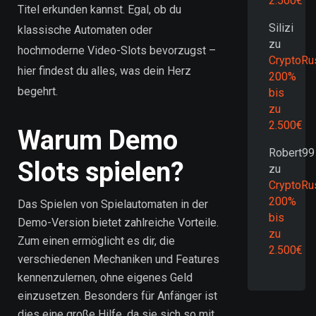
2.500€
Titel erkunden kannst. Egal, ob du
Silizi
klassische Automaten oder
zu
hochmoderne Video-Slots bevorzugst –
CryptoRu
hier findest du alles, was dein Herz
200%
begehrt.
bis
zu
2.500€
Warum Demo
Robert99
Slots spielen?
zu
CryptoRu
200%
Das Spielen von Spielautomaten in der
bis
Demo-Version bietet zahlreiche Vorteile.
zu
Zum einen ermöglicht es dir, die
2.500€
verschiedenen Mechaniken und Features
kennenzulernen, ohne eigenes Geld
einzusetzen. Besonders für Anfänger ist
dies eine große Hilfe, da sie sich so mit