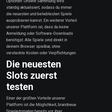
Optionen. Unsere Sammlung wird
ständig aktualisiert, sodass du immer
die neuesten und beliebtesten Spiele
ausprobieren kannst. Ein weiterer Vorteil
unserer Plattform ist, dass du keine
Anmeldung oder Software-Downloads
benötigst. Alle Spiele sind direkt in
deinem Browser spielbar, ohne
versteckte Kosten oder Verpflichtungen.
Die neuesten
Slots zuerst
testen
Einer der größten Vorteile unserer
Plattform ist die Möglichkeit, brandneue
Spielautomaten bereits vor ihrer