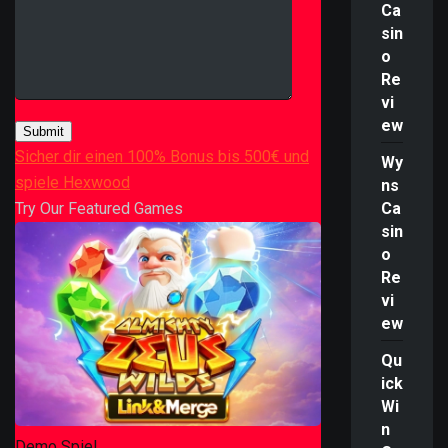
Ca
sin
o
Re
vi
ew
Submit
Sicher dir einen 100% Bonus bis 500€ und
Wy
spiele Hexwood
ns
Ca
Try Our Featured Games
sin
o
Re
vi
ew
Qu
ick
Wi
n
Demo Spiel