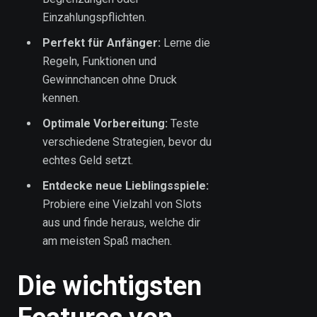
Einzahlungspflichten.
Perfekt für Anfänger:
Lerne die
Regeln, Funktionen und
Gewinnchancen ohne Druck
kennen.
Optimale Vorbereitung:
Teste
verschiedene Strategien, bevor du
echtes Geld setzt.
Entdecke neue Lieblingsspiele:
Probiere eine Vielzahl von Slots
aus und finde heraus, welche dir
am meisten Spaß machen.
Die wichtigsten