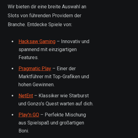
Wir bieten dir eine breite Auswahl an
Slots von führenden Providern der
Branche. Entdecke Spiele von:
Hacksaw Gaming
– Innovativ und
spannend mit einzigartigen
Features.
Pragmatic Play
– Einer der
Marktführer mit Top-Grafiken und
hohen Gewinnen.
NetEnt
– Klassiker wie Starburst
und Gonzo's Quest warten auf dich.
Play'n GO
– Perfekte Mischung
aus Spielspaß und großartigen
Boni.