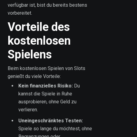
verfügbar ist, bist du bereits bestens
vorbereitet.
Vorteile des
kostenlosen
Spielens
Beim kostenlosen Spielen von Slots
genießt du viele Vorteile:
Kein finanzielles Risiko:
Du
kannst die Spiele in Ruhe
ausprobieren, ohne Geld zu
verlieren.
Uneingeschränktes Testen:
Spiele so lange du möchtest, ohne
Begrenzungen oder