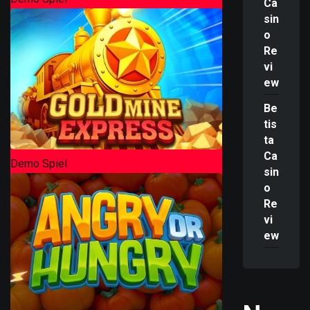
Ca
sin
o
Re
vi
ew
Be
tis
ta
Ca
Demo Spiel
sin
o
Re
vi
ew