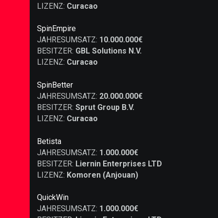
LIZENZ:
Curacao
SpinEmpire
JAHRESUMSATZ:
10.000.000€
BESITZER:
GBL Solutions N.V.
LIZENZ:
Curacao
SpinBetter
JAHRESUMSATZ:
20.000.000€
BESITZER:
Sprut Group B.V.
LIZENZ:
Curacao
Betista
JAHRESUMSATZ:
1.000.000€
BESITZER:
Liernin Enterprises LTD
LIZENZ:
Komoren (Anjouan)
QuickWin
JAHRESUMSATZ:
1.000.000€