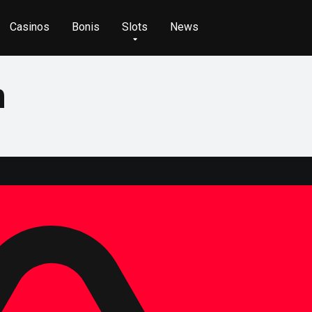
Casinos
Bonis
Slots
News
n