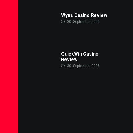
Wyns Casino Review
30. September 2025
QuickWin Casino
Review
30. September 2025