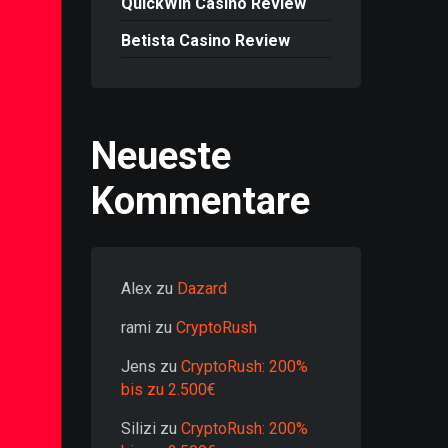
QuickWin Casino Review
Betista Casino Review
Neueste
Kommentare
Alex
zu
Dazard
rami
zu
CryptoRush
Jens
zu
CryptoRush: 200%
bis zu 2.500€
Silizi
zu
CryptoRush: 200%