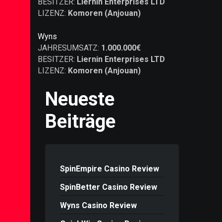
BESITZER:
Liernin Enterprises LTD
LIZENZ:
Komoren (Anjouan)
Wyns
JAHRESUMSATZ:
1.000.000€
BESITZER:
Liernin Enterprises LTD
LIZENZ:
Komoren (Anjouan)
Neueste
Beiträge
SpinEmpire Casino Review
SpinBetter Casino Review
Wyns Casino Review