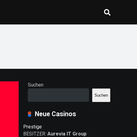
Suchen
Suchen
Neue Casinos
Prestige
BESITZER:
Aurevia IT Group