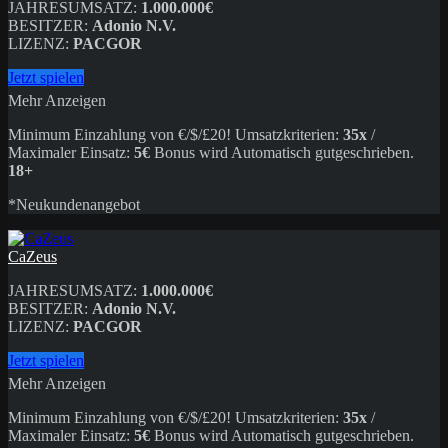
JAHRESUMSATZ:
1.000.000€
BESITZER:
Adonio N.V.
LIZENZ:
PACGOR
Jetzt spielen
Mehr Anzeigen
Minimum Einzahlung von €/$/£20! Umsatzkriterien:
35x
/
Maximaler Einsatz:
5€
Bonus wird Automatisch gutgeschrieben.
18+
*Neukundenangebot
CaZeus
JAHRESUMSATZ:
1.000.000€
BESITZER:
Adonio N.V.
LIZENZ:
PACGOR
Jetzt spielen
Mehr Anzeigen
Minimum Einzahlung von €/$/£20! Umsatzkriterien:
35x
/
Maximaler Einsatz:
5€
Bonus wird Automatisch gutgeschrieben.