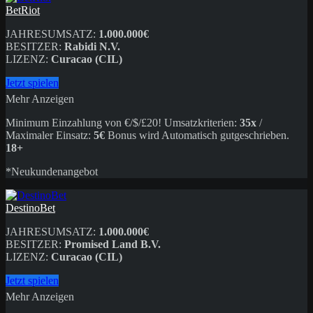
BetRiot
JAHRESUMSATZ:
1.000.000€
BESITZER:
Rabidi N.V.
LIZENZ:
Curacao (CIL)
Jetzt spielen
Mehr Anzeigen
Minimum Einzahlung von €/$/£20! Umsatzkriterien:
35x
/
Maximaler Einsatz:
5€
Bonus wird Automatisch gutgeschrieben.
18+
*Neukundenangebot
DestinoBet
JAHRESUMSATZ:
1.000.000€
BESITZER:
Promised Land B.V.
LIZENZ:
Curacao (CIL)
Jetzt spielen
Mehr Anzeigen