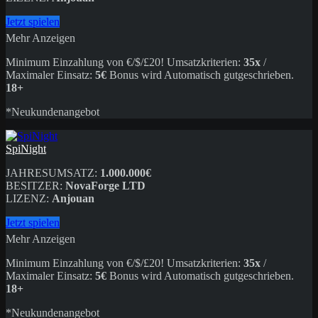
Jetzt spielen
Mehr Anzeigen
Minimum Einzahlung von €/$/£20! Umsatzkriterien:
35x
/
Maximaler Einsatz:
5€
Bonus wird Automatisch gutgeschrieben.
18+
*Neukundenangebot
SpiNight
JAHRESUMSATZ:
1.000.000€
BESITZER:
NovaForge LTD
LIZENZ:
Anjouan
Jetzt spielen
Mehr Anzeigen
Minimum Einzahlung von €/$/£20! Umsatzkriterien:
35x
/
Maximaler Einsatz:
5€
Bonus wird Automatisch gutgeschrieben.
18+
*Neukundenangebot