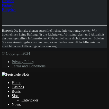
Casinos
Partner
Ratgeber
Hinweis
Die Inhalte dienen ausschließlich zu Informationszwecken. Wir
übernehmen keine Haftung für die Richtigkeit, Vollständigkeit und Aktualität
der bereitgestellten Informationen. Glücksspiel kann süchtig machen. Spielen
Sie verantwortungsbewusst und nur, wenn Sie das gesetzliche Mindestalter
erreicht haben. Hilfe auf gambleaware.org
© Copyright 2024
Privacy Policy
Terms and Conditions
Home
Casinos
Bonis
Slots
Entwickler
News