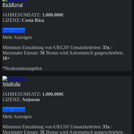
RichRoyal
JAHRESUMSATZ:
1.000.000€
LIZENZ:
Costa Rica
Jetzt spielen
Mehr Anzeigen
Minimum Einzahlung von €/$/£20! Umsatzkriterien:
35x
/
Maximaler Einsatz:
5€
Bonus wird Automatisch gutgeschrieben.
18+
*Neukundenangebot
WinRolla
JAHRESUMSATZ:
1.000.000€
LIZENZ:
Anjouan
Jetzt spielen
Mehr Anzeigen
Minimum Einzahlung von €/$/£10! Umsatzkriterien:
35x
/
Maximaler Einsatz:
5€
Bonus wird Automatisch gutgeschrieben.