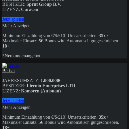
BESITZER:
Sprut Group B.V.
LIZENZ:
Curacao
Jetzt spielen
Mehr Anzeigen
Minimum Einzahlung von €/$/£10! Umsatzkriterien:
35x
/
Maximaler Einsatz:
5€
Bonus wird Automatisch gutgeschrieben.
18+
*Neukundenangebot
Betista
JAHRESUMSATZ:
1.000.000€
BESITZER:
Liernin Enterprises LTD
LIZENZ:
Komoren (Anjouan)
Jetzt spielen
Mehr Anzeigen
Minimum Einzahlung von €/$/£10! Umsatzkriterien:
35x
/
Maximaler Einsatz:
5€
Bonus wird Automatisch gutgeschrieben.
18+