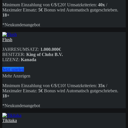
Minimum Einzahlung von €/$/£20! Umsatzkriterien:
40x
/
Maximaler Einsatz:
5€
Bonus wird Automatisch gutgeschrieben.
18+
*Neukundenangebot
Flush
JAHRESUMSATZ:
1.000.000€
BESITZER:
King of Clubz B.V.
LIZENZ:
Kanada
Jetzt spielen
Mehr Anzeigen
Minimum Einzahlung von €/$/£10! Umsatzkriterien:
35x
/
Maximaler Einsatz:
5€
Bonus wird Automatisch gutgeschrieben.
18+
*Neukundenangebot
Tikitaka